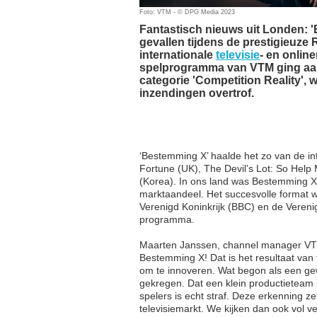
Foto: VTM - © DPG Media 2023
Fantastisch nieuws uit Londen: 'B
gevallen tijdens de prestigieuze 
internationale
televisie
- en onlin
spelprogramma van VTM ging aan
categorie 'Competition Reality', w
inzendingen overtrof.
‘Bestemming X’ haalde het zo van de int
Fortune (UK), The Devil’s Lot: So Hel
(Korea). In ons land was Bestemming X
marktaandeel. Het succesvolle format w
Verenigd Koninkrijk (BBC) en de Veren
programma.
Maarten Janssen, channel manager VTM:
Bestemming X! Dat is het resultaat van 
om te innoveren. Wat begon als een gew
gekregen. Dat een klein productieteam 
spelers is echt straf. Deze erkenning z
televisiemarkt. We kijken dan ook vol