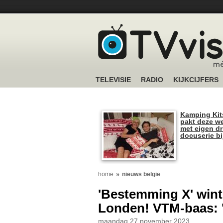
TELEVISIE
RADIO
KIJKCIJFERS
Kamping Kit
pakt deze we
met eigen dr
docuserie b
home
nieuws belgië
'Bestemming X' wint
Londen! VTM-baas: 'O
maandag 27 november 2023