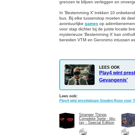
grenzen te blijven verleggen en onvergete
In ‘Bestemming X’ trekken 10 onbekend
bus. Bij elke tussenstop moeten de de
avontuurlijke
games
op adembenemende 
voor stap dichter bij de juiste locatie b
mysterieuze ‘Bestemming X’ kan onthulle
bereiden VTM en Geronimo intussen ee
LEES OOK
Play4 wint pre
Gevangenis'
Lees ook:
Play4 wint prestigieuze Gouden Roos voor 
Stranger Things
Complete Serie - blu-
ray - Special Edition