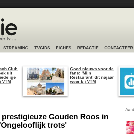
STREAMING
TVGIDS
FICHES
REDACTIE
CONTACTEER
sch Club
Goed nieuws voor de
ek uit
fans: 'Mijn
iedelige
Restaurant' dit najaar
ij VTM
weer bij VTM
Aanb
 prestigieuze Gouden Roos in
ngelooflijk trots'