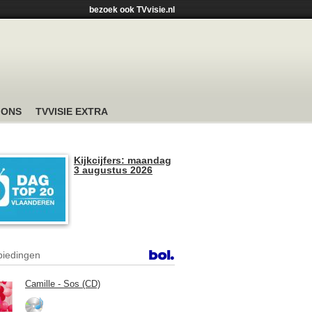
bezoek ook TVvisie.nl
 ONS
TVVISIE EXTRA
Kijkcijfers: maandag
3 augustus 2026
iedingen
Camille - Sos (CD)