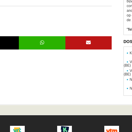
bij
con
and
op 
de 
'Te
DOS
K
V
(BE)
V
(BE)
N
N