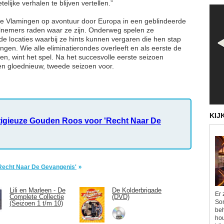
lijke verhalen te blijven vertellen.”
e Vlamingen op avontuur door Europa in een geblindeerde
elnemers raden waar ze zijn. Onderweg spelen ze
locaties waarbij ze hints kunnen vergaren die hen stap
rengen. Wie alle eliminatierondes overleeft en als eerste de
n, wint het spel. Na het succesvolle eerste seizoen
n gloednieuw, tweede seizoen voor.
KIJ
stigieuze Gouden Roos voor 'Recht Naar De
'Recht Naar De Gevangenis'
Lili en Marleen - De
De Kolderbrigade
Er 
Complete Collectie
(DVD)
Som
(Seizoen 1 t/m 10)
beh
hou