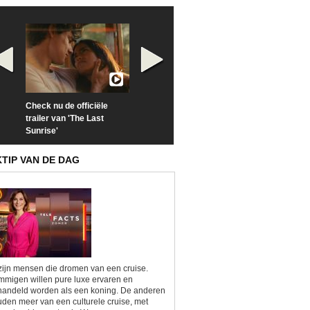
Check nu de officiële
Neem samen met VTM
Goedele Lieken
trailer van 'The Last
een kijkje op 'Kamping
taboes in inter
Sunrise'
Kitsch'
'A-typisch'
KTIP VAN DE DAG
zijn mensen die dromen van een cruise.
migen willen pure luxe ervaren en
andeld worden als een koning. De anderen
den meer van een culturele cruise, met