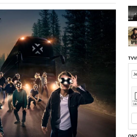
TVV
ONZ