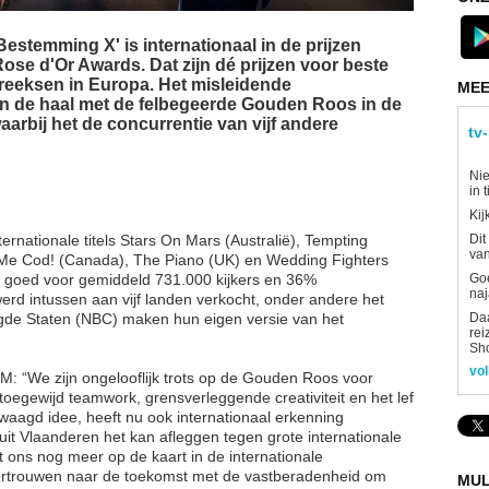
estemming X' is internationaal in de prijzen
Rose d'Or Awards. Dat zijn dé prijzen voor beste
ereeksen in Europa. Het misleidende
MEE
 de haal met de felbegeerde Gouden Roos in de
aarbij het de concurrentie van vijf andere
tv
Nie
in 
Kij
Dit
ernationale titels Stars On Mars (Australië), Tempting
van
p Me Cod! (Canada), The Piano (UK) en Wedding Fighters
Goe
 goed voor gemiddeld 731.000 kijkers en 36%
naj
erd intussen aan vijf landen verkocht, onder andere het
Daa
igde Staten (NBC) maken hun eigen versie van het
rei
Sh
vol
 “We zijn ongelooflijk trots op de Gouden Roos voor
toegewijd teamwork, grensverleggende creativiteit en het lef
aagd idee, heeft nu ook internationaal erkenning
uit Vlaanderen het kan afleggen tegen grote internationale
et ons nog meer op de kaart in de internationale
 vertrouwen naar de toekomst met de vastberadenheid om
MUL