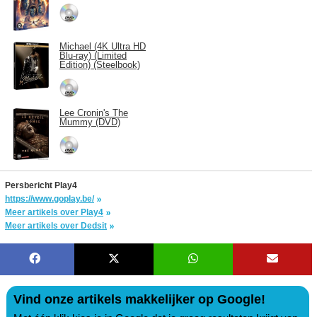
Michael (4K Ultra HD
Blu-ray) (Limited
Edition) (Steelbook)
Lee Cronin's The
Mummy (DVD)
Persbericht Play4
https://www.goplay.be/
Meer artikels over Play4
Meer artikels over Dedsit
Vind onze artikels makkelijker op Google!