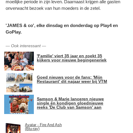
moeilijke periode in zijn leven. Daarnaast krijgen alle gasten
onverwacht bezoek van hun moeders in de zetel.
'JAMES & co', elke dinsdag en donderdag op Play4 en
GoPlay.
—
Ook interessant
—
'Familie' viert 35 jaar en zoekt 35
kijkers voor nieuwe begingeneriek
Goed nieuws voor de fans: 'Mijn
Restaurant' dit najaar weer bij VTM
Samson & Marie lanceren nieuwe
single én kondigen gloednieuwe
reeks 'De Club van Samson' aan
Avatar - Fire And Ash
(Blu-ray)