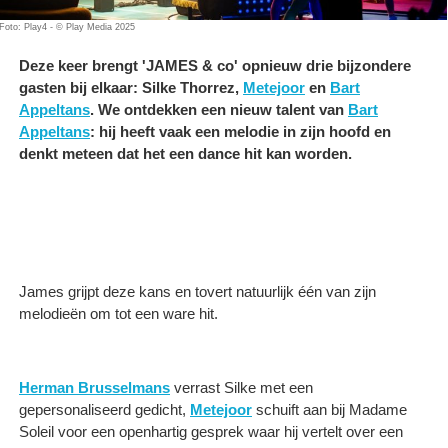
Foto: Play4 - © Play Media 2025
Deze keer brengt 'JAMES & co' opnieuw drie bijzondere
gasten bij elkaar: Silke Thorrez,
Metejoor
en
Bart
Appeltans
. We ontdekken een nieuw talent van
Bart
Appeltans
: hij heeft vaak een melodie in zijn hoofd en
denkt meteen dat het een dance hit kan worden.
James grijpt deze kans en tovert natuurlijk één van zijn
melodieën om tot een ware hit.
Herman Brusselmans
verrast Silke met een
gepersonaliseerd gedicht,
Metejoor
schuift aan bij Madame
Soleil voor een openhartig gesprek waar hij vertelt over een