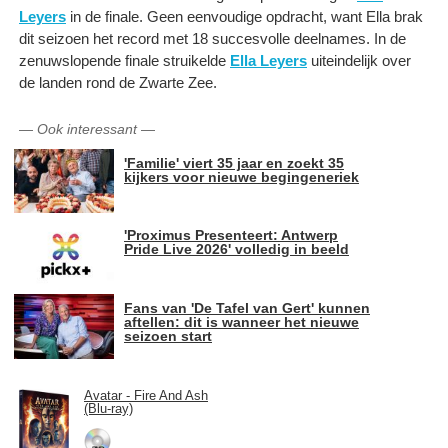
Leyers
in de finale. Geen eenvoudige opdracht, want Ella brak
dit seizoen het record met 18 succesvolle deelnames. In de
zenuwslopende finale struikelde
Ella Leyers
uiteindelijk over
de landen rond de Zwarte Zee.
—
Ook interessant
—
'Familie' viert 35 jaar en zoekt 35
kijkers voor nieuwe begingeneriek
'Proximus Presenteert: Antwerp
Pride Live 2026' volledig in beeld
Fans van 'De Tafel van Gert' kunnen
aftellen: dit is wanneer het nieuwe
seizoen start
Avatar - Fire And Ash
(Blu-ray)