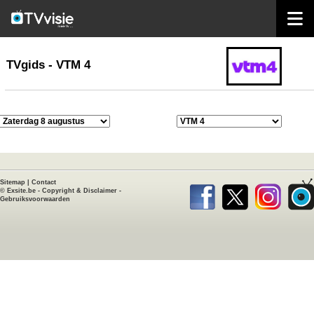
home
TVgids
TVgids - VTM 4
Sitemap
|
Contact
©
Exsite.be
-
Copyright & Disclaimer
-
Gebruiksvoorwaarden