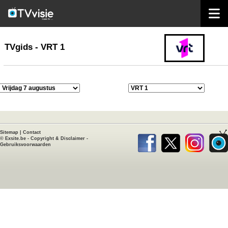
home
TVgids
TVgids - VRT 1
Sitemap
|
Contact
©
Exsite.be
-
Copyright & Disclaimer
-
Gebruiksvoorwaarden