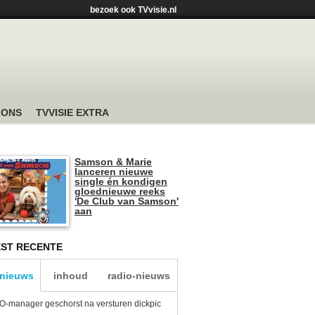
bezoek ook TVvisie.nl
 ONS
TVVISIE EXTRA
Samson & Marie
lanceren nieuwe
single én kondigen
gloednieuwe reeks
'De Club van Samson'
aan
ST RECENTE
-nieuws
inhoud
radio-nieuws
-manager geschorst na versturen dickpic