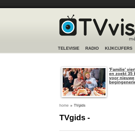
TELEVISIE
RADIO
KIJKCIJFERS
'Familie' vier
en zoekt 35 
voor nieuwe
begingeneri
home
TVgids
TVgids -