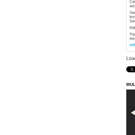
Ce
sei
Sam
kon
Sa
Kij
'Fa
ni
vol
Loa
MUL