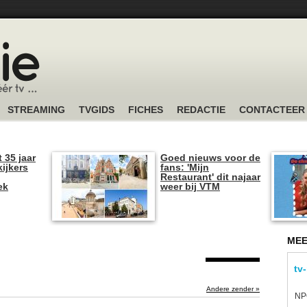
STREAMING
TVGIDS
FICHES
REDACTIE
CONTACTEER
t 35 jaar
Goed nieuws voor de
kijkers
fans: 'Mijn
Restaurant' dit najaar
ek
weer bij VTM
MEE
tv
Andere zender »
NPO