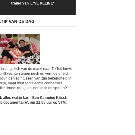
trailer van 'L*VE KLEINE'
trailer van 'The Last
een kijkje op '
Sunrise'
Kitsch'
KTIP VAN DE DAG
da zingt zich van de markt naar TikTok terwijl
blijft vechten tegen pech en vermoeidheid.
Youri geniet intussen van zijn bekendheid in
trijk, maar mist soms echte connecties.
ke droom dreigt als eerste te ontsporen?
k alles wat je kan - Een Kamping Kitsch
b documentaire', om 22.55 uur op VTM.