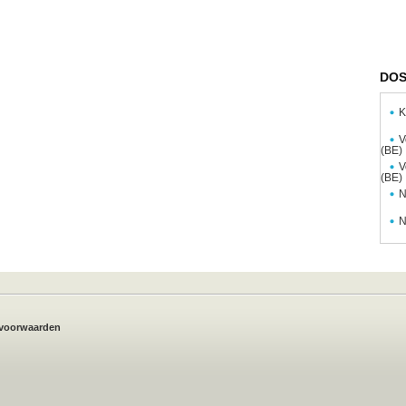
DOS
K
V
(BE)
V
(BE)
N
N
voorwaarden