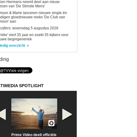
lien Hermans neemt deel aan nieuw
zoen van 'De Slimste Mens'
son & Marie lanceren nieuwe single én
digen gloednieuwe reeks 'De Club van
mson' aan
kcijfers: woensdag 5 augustus 2026
milie' viert 35 jaar en zoekt 35 kijkers voor
euwe begingeneriek
ledig overzicht
ding
TIMEDIA SPOTLIGHT
Prime Video deelt officiële
Check nu de officiële
Neem samen m