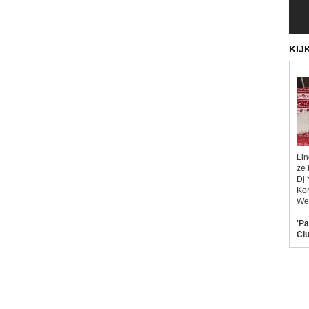
KIJ
Lin
ze 
Dj 
Kor
Wel
'Pa
Clu