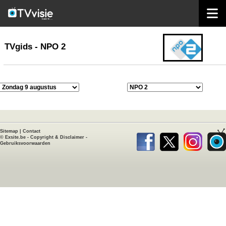
home
TVgids
TVgids - NPO 2
Sitemap
|
Contact
©
Exsite.be
-
Copyright & Disclaimer
-
Gebruiksvoorwaarden