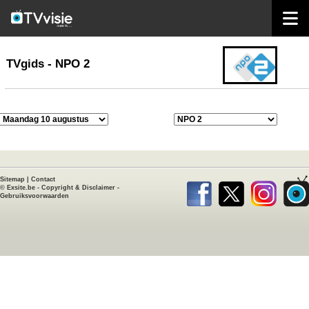
home
TVgids
TVgids - NPO 2
Sitemap
|
Contact
©
Exsite.be
-
Copyright & Disclaimer
-
Gebruiksvoorwaarden