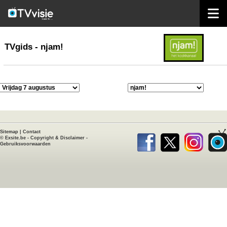
home
TVgids
TVgids - njam!
Sitemap
|
Contact
©
Exsite.be
-
Copyright & Disclaimer
-
Gebruiksvoorwaarden