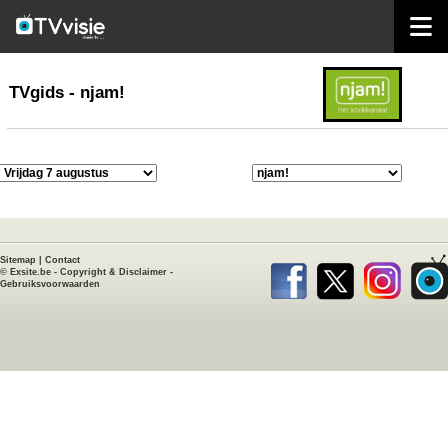
home
TVgids
TVgids - njam!
Sitemap
|
Contact
©
Exsite.be
-
Copyright & Disclaimer
-
Gebruiksvoorwaarden