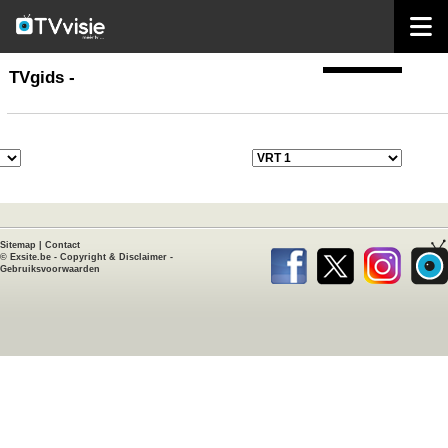
home
TVgids
TVgids -
Sitemap
|
Contact
©
Exsite.be
-
Copyright & Disclaimer
-
Gebruiksvoorwaarden