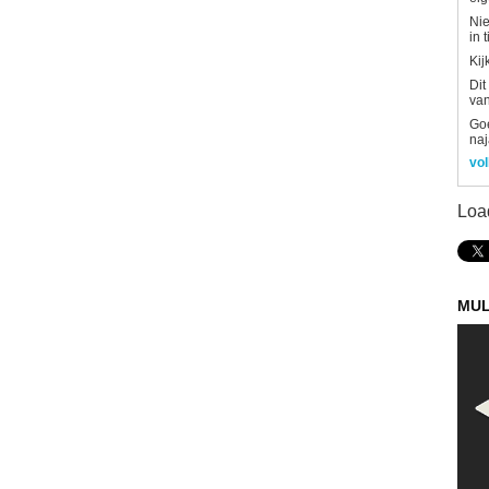
Nie
in 
Kij
Dit
van
Goe
naj
vol
Loa
MUL