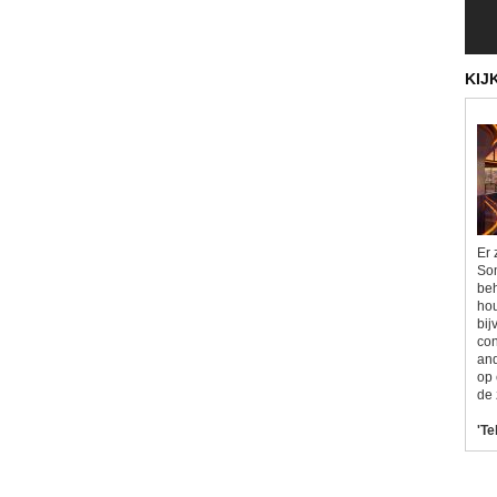
KIJ
Er 
Som
beh
hou
bij
con
and
op 
de 
'Te