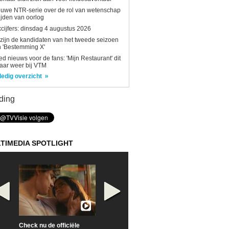
uwe NTR-serie over de rol van wetenschap
tijden van oorlog
kcijfers: dinsdag 4 augustus 2026
 zijn de kandidaten van het tweede seizoen
 'Bestemming X'
d nieuws voor de fans: 'Mijn Restaurant' dit
aar weer bij VTM
ledig overzicht
ding
TIMEDIA SPOTLIGHT
Check nu de officiële
Neem samen met VTM
Goedele Lieken