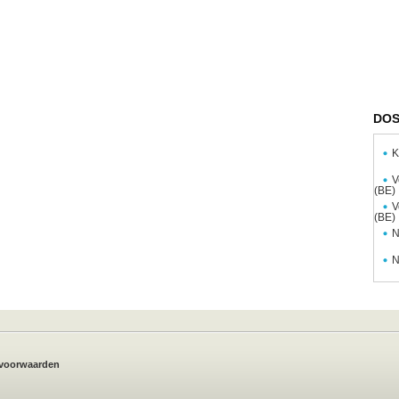
DOS
K
V
(BE)
V
(BE)
N
N
voorwaarden