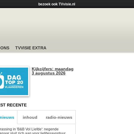
bezoek ook TVvisie.nl
 ONS
TVVISIE EXTRA
Kijkcijfers: maandag
3 augustus 2026
ST RECENTE
-nieuws
inhoud
radio-nieuws
rassing in 'B&B Vol Liefde': negende
enaar sluit zich aan voor liefdesavontuur