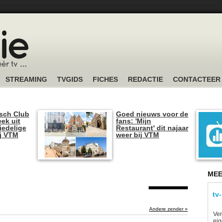
STREAMING
TVGIDS
FICHES
REDACTIE
CONTACTEER
sch Club
Goed nieuws voor de
ek uit
fans: 'Mijn
iedelige
Restaurant' dit najaar
ij VTM
weer bij VTM
MEE
tv
Andere zender »
Ver
eig