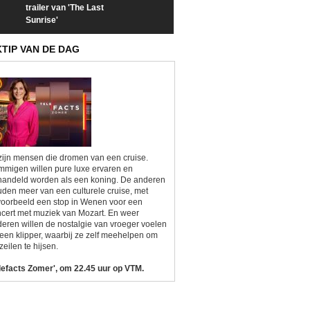
trailer van 'The Last
een kijkje op 'Kamping
taboes in inter
Sunrise'
Kitsch'
'A-typisch'
KTIP VAN DE DAG
zijn mensen die dromen van een cruise.
migen willen pure luxe ervaren en
andeld worden als een koning. De anderen
den meer van een culturele cruise, met
voorbeeld een stop in Wenen voor een
cert met muziek van Mozart. En weer
eren willen de nostalgie van vroeger voelen
een klipper, waarbij ze zelf meehelpen om
zeilen te hijsen.
lefacts Zomer', om 22.45 uur op VTM.