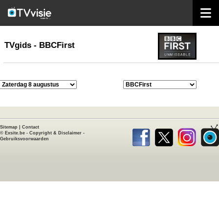
home
TVgids
TVgids - BBCFirst
Sitemap
|
Contact
©
Exsite.be
-
Copyright & Disclaimer
-
Gebruiksvoorwaarden