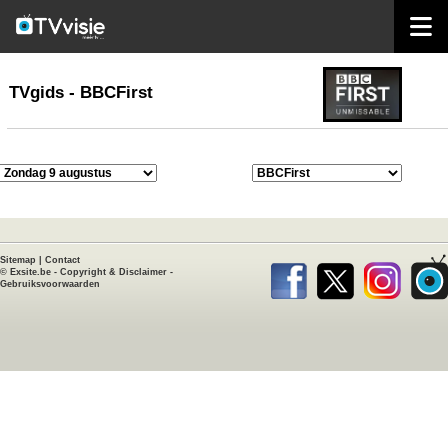
home
TVgids
TVgids - BBCFirst
Sitemap
|
Contact
©
Exsite.be
-
Copyright & Disclaimer
-
Gebruiksvoorwaarden