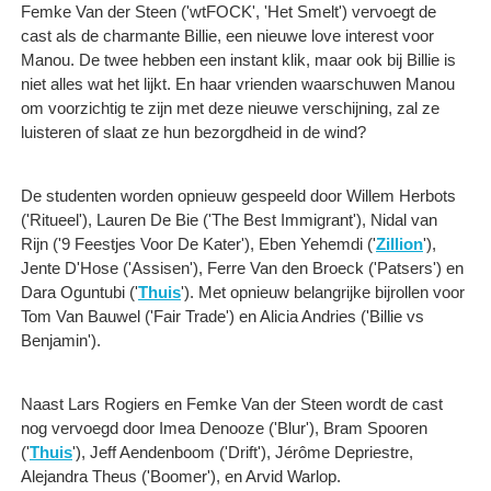
Femke Van der Steen ('wtFOCK', 'Het Smelt') vervoegt de
cast als de charmante Billie, een nieuwe love interest voor
Manou. De twee hebben een instant klik, maar ook bij Billie is
niet alles wat het lijkt. En haar vrienden waarschuwen Manou
om voorzichtig te zijn met deze nieuwe verschijning, zal ze
luisteren of slaat ze hun bezorgdheid in de wind?
De studenten worden opnieuw gespeeld door Willem Herbots
('Ritueel'), Lauren De Bie ('The Best Immigrant'), Nidal van
Rijn ('9 Feestjes Voor De Kater'), Eben Yehemdi ('
Zillion
'),
Jente D'Hose ('Assisen'), Ferre Van den Broeck ('Patsers') en
Dara Oguntubi ('
Thuis
'). Met opnieuw belangrijke bijrollen voor
Tom Van Bauwel ('Fair Trade') en Alicia Andries ('Billie vs
Benjamin').
Naast Lars Rogiers en Femke Van der Steen wordt de cast
nog vervoegd door Imea Denooze ('Blur'), Bram Spooren
('
Thuis
'), Jeff Aendenboom ('Drift'), Jérôme Depriestre,
Alejandra Theus ('Boomer'), en Arvid Warlop.