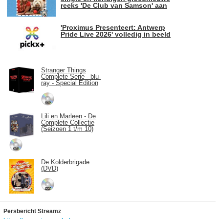
reeks 'De Club van Samson' aan
'Proximus Presenteert: Antwerp
Pride Live 2026' volledig in beeld
Stranger Things
Complete Serie - blu-
ray - Special Edition
Lili en Marleen - De
Complete Collectie
(Seizoen 1 t/m 10)
De Kolderbrigade
(DVD)
Persbericht Streamz