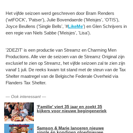
Het vijfde seizoen werd geschreven door Bram Renders
('wtFOCK', 'Patser'), Julie Bovendaerde ('Meisjes', 'OTIS'),
Joyce Beullens ('Single Bells', '#
LikeMe
') en Glen Schrijvers in
een regie van Niels Sabbe ('Meisjes', 'Lisa').
'2DEZIT' is een productie van Streamz en Charming Men
Productions. Alle vier de seizoen van de Streamz Original zijn
exclusief te zien op Streamz, het vijfde seizoen zal te zien zijn
vanaf 1 juli. De reeks kwam tot stand met de steun van de Tax
Shelter maatregel van de Belgische Federale Overheid via
Flanders Tax Shelter.
—
Ook interessant
—
'Familie' viert 35 jaar en zoekt 35
kijkers voor nieuwe begingeneriek
Samson & Marie lanceren nieuwe
single én kondigen gloednieuwe