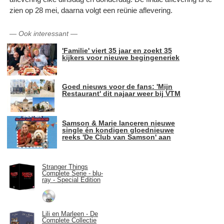
zien op 28 mei, daarna volgt een reünie aflevering.
—
Ook interessant
—
'Familie' viert 35 jaar en zoekt 35
kijkers voor nieuwe begingeneriek
Goed nieuws voor de fans: 'Mijn
Restaurant' dit najaar weer bij VTM
Samson & Marie lanceren nieuwe
single én kondigen gloednieuwe
reeks 'De Club van Samson' aan
Stranger Things
Complete Serie - blu-
ray - Special Edition
Lili en Marleen - De
Complete Collectie