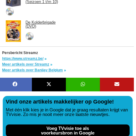
(Seizoen 1 t/m 10)
De Kolderbrigade
(DVD)
Persbericht Streamz
https://www.streamz.be/
Meer artikels over Streamz
Meer artikels over Banijay Belgium
Vind onze artikels makkelijker op Google!
Met één klik kies je in Google dat je graag resultaten krijgt van
TVvisie. Zo mis je nooit meer onze laatste nieuwtjes.
Voeg TVvisie toe als
voorkeursbron in Google