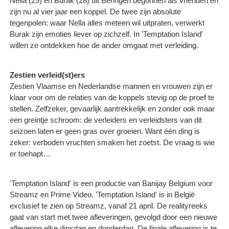
Nella (29) en Burak (28) uit Beringen begonnen als vrienden en
zijn nu al vier jaar een koppel. De twee zijn absolute
tegenpolen: waar Nella alles meteen wil uitpraten, verwerkt
Burak zijn emoties liever op zichzelf. In 'Temptation Island'
willen ze ontdekken hoe de ander omgaat met verleiding.
Zestien verleid(st)ers
Zestien Vlaamse en Nederlandse mannen en vrouwen zijn er
klaar voor om de relaties van de koppels stevig op de proef te
stellen. Zelfzeker, gevaarlijk aantrekkelijk en zonder ook maar
een greintje schroom: de verleiders en verleidsters van dit
seizoen laten er geen gras over groeien. Want één ding is
zeker: verboden vruchten smaken het zoetst. De vraag is wie
er toehapt…
'Temptation Island' is een productie van Banijay Belgium voor
Streamz en Prime Video. 'Temptation Island' is in België
exclusief te zien op Streamz, vanaf 21 april. De realityreeks
gaat van start met twee afleveringen, gevolgd door een nieuwe
aflevering elke dinsdag en donderdag. De finale aflevering is te