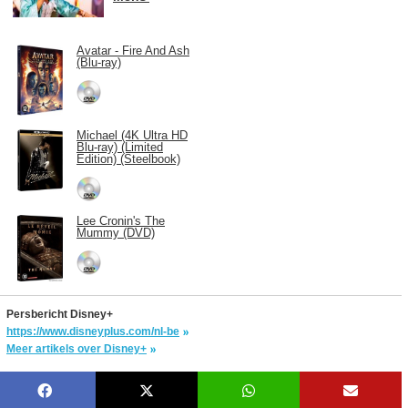
Avatar - Fire And Ash
(Blu-ray)
Michael (4K Ultra HD
Blu-ray) (Limited
Edition) (Steelbook)
Lee Cronin's The
Mummy (DVD)
Persbericht Disney+
https://www.disneyplus.com/nl-be
Meer artikels over Disney+