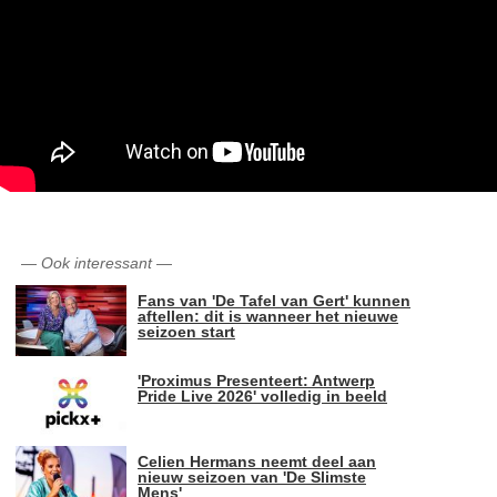
—
Ook interessant
—
Fans van 'De Tafel van Gert' kunnen
aftellen: dit is wanneer het nieuwe
seizoen start
'Proximus Presenteert: Antwerp
Pride Live 2026' volledig in beeld
Celien Hermans neemt deel aan
nieuw seizoen van 'De Slimste
Mens'