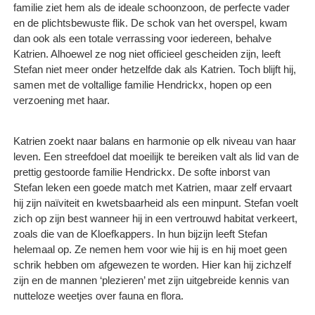
familie ziet hem als de ideale schoonzoon, de perfecte vader
en de plichtsbewuste flik. De schok van het overspel, kwam
dan ook als een totale verrassing voor iedereen, behalve
Katrien. Alhoewel ze nog niet officieel gescheiden zijn, leeft
Stefan niet meer onder hetzelfde dak als Katrien. Toch blijft hij,
samen met de voltallige familie Hendrickx, hopen op een
verzoening met haar.
Katrien zoekt naar balans en harmonie op elk niveau van haar
leven. Een streefdoel dat moeilijk te bereiken valt als lid van de
prettig gestoorde familie Hendrickx. De softe inborst van
Stefan leken een goede match met Katrien, maar zelf ervaart
hij zijn naïviteit en kwetsbaarheid als een minpunt. Stefan voelt
zich op zijn best wanneer hij in een vertrouwd habitat verkeert,
zoals die van de Kloefkappers. In hun bijzijn leeft Stefan
helemaal op. Ze nemen hem voor wie hij is en hij moet geen
schrik hebben om afgewezen te worden. Hier kan hij zichzelf
zijn en de mannen ‘plezieren’ met zijn uitgebreide kennis van
nutteloze weetjes over fauna en flora.