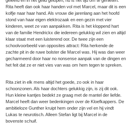
geleefd en in het gelid gelopen, nu is het tijd om te genieten.
Rita heeft dan ook haar handen vol met Marcel, maar dit is een
kolfje naar haar hand. Als vrouw die jarenlang aan het hoofd
stond van haar eigen elektrozaak en een gezin met vier
kinderen, weet ze van aanpakken. Rita is het kloppend hart
van de familie Hendrickx die iedereen gelukkig wil zien en altijd
klaar staat met een luisterend oor. De twee zijn een
schoolvoorbeeld van opposites attract: Rita herkende de
zachte pit in de ruwe bolster die Marcel was. Hij was dan weer
gecharmeerd door haar no nonsense aanpak van de dingen en
het feit dat ze er niet vies van was om hem tegen te spreken.
Rita ziet in elk mens altijd het goede, zo ook in haar
schoonzonen. Als haar dochters gelukkig zijn, is zij dit ook.
Hun kleine kantjes bedekt ze graag met de mantel der liefde.
Marcel heeft dan weer bedenkingen over de Kloefkappers. De
ambitieloze Gunther kruipt hem onder zijn vel en hij vindt
Lukas te neurotisch. Alleen Stefan ligt bij Marcel in de
bovenste schuif.