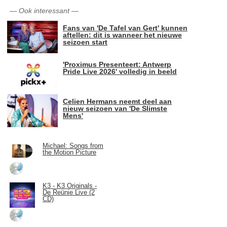
—
Ook interessant
—
Fans van 'De Tafel van Gert' kunnen
aftellen: dit is wanneer het nieuwe
seizoen start
'Proximus Presenteert: Antwerp
Pride Live 2026' volledig in beeld
Celien Hermans neemt deel aan
nieuw seizoen van 'De Slimste
Mens'
Michael: Songs from
the Motion Picture
K3 - K3 Originals -
De Reünie Live (2
CD)