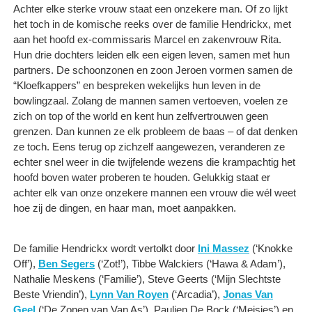
Achter elke sterke vrouw staat een onzekere man. Of zo lijkt
het toch in de komische reeks over de familie Hendrickx, met
aan het hoofd ex-commissaris Marcel en zakenvrouw Rita.
Hun drie dochters leiden elk een eigen leven, samen met hun
partners. De schoonzonen en zoon Jeroen vormen samen de
“Kloefkappers” en bespreken wekelijks hun leven in de
bowlingzaal. Zolang de mannen samen vertoeven, voelen ze
zich on top of the world en kent hun zelfvertrouwen geen
grenzen. Dan kunnen ze elk probleem de baas – of dat denken
ze toch. Eens terug op zichzelf aangewezen, veranderen ze
echter snel weer in die twijfelende wezens die krampachtig het
hoofd boven water proberen te houden. Gelukkig staat er
achter elk van onze onzekere mannen een vrouw die wél weet
hoe zij de dingen, en haar man, moet aanpakken.
De familie Hendrickx wordt vertolkt door
Ini Massez
(‘Knokke
Off’),
Ben Segers
(‘Zot!’), Tibbe Walckiers (‘Hawa & Adam’),
Nathalie Meskens (‘Familie’), Steve Geerts (‘Mijn Slechtste
Beste Vriendin’),
Lynn Van Royen
(‘Arcadia’),
Jonas Van
Geel
(‘De Zonen van Van As’), Paulien De Bock (‘Meisjes’) en