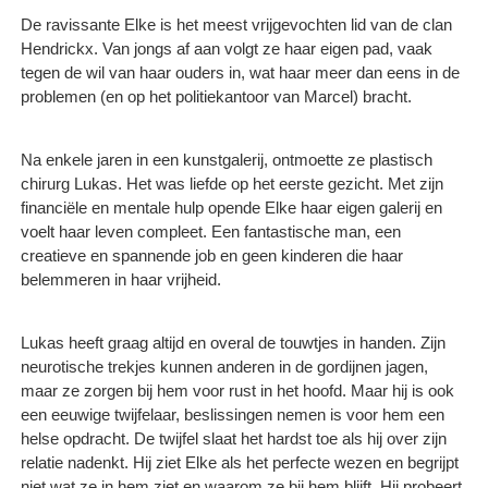
De ravissante Elke is het meest vrijgevochten lid van de clan
Hendrickx. Van jongs af aan volgt ze haar eigen pad, vaak
tegen de wil van haar ouders in, wat haar meer dan eens in de
problemen (en op het politiekantoor van Marcel) bracht.
Na enkele jaren in een kunstgalerij, ontmoette ze plastisch
chirurg Lukas. Het was liefde op het eerste gezicht. Met zijn
financiële en mentale hulp opende Elke haar eigen galerij en
voelt haar leven compleet. Een fantastische man, een
creatieve en spannende job en geen kinderen die haar
belemmeren in haar vrijheid.
Lukas heeft graag altijd en overal de touwtjes in handen. Zijn
neurotische trekjes kunnen anderen in de gordijnen jagen,
maar ze zorgen bij hem voor rust in het hoofd. Maar hij is ook
een eeuwige twijfelaar, beslissingen nemen is voor hem een
helse opdracht. De twijfel slaat het hardst toe als hij over zijn
relatie nadenkt. Hij ziet Elke als het perfecte wezen en begrijpt
niet wat ze in hem ziet en waarom ze bij hem blijft. Hij probeert