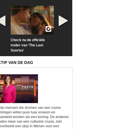
Check nu de officiële
Neem samen met VTM
Goedele Lieken
trailer van 'The Last
een kijkje op 'Kamping
taboes in inter
Sunrise'
Kitsch'
'A-typisch'
KTIP VAN DE DAG
zijn mensen die dromen van een cruise.
migen willen pure luxe ervaren en
andeld worden als een koning. De anderen
den meer van een culturele cruise, met
voorbeeld een stop in Wenen voor een