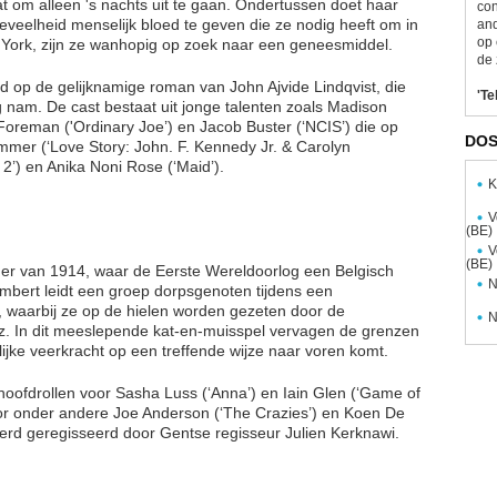
aat om alleen 's nachts uit te gaan. Ondertussen doet haar
con
eveelheid menselijk bloed te geven die ze nodig heeft om in
and
op 
ew York, zijn ze wanhopig op zoek naar een geneesmiddel.
de 
rd op de gelijknamige roman van John Ajvide Lindqvist, die
'Te
g nam. De cast bestaat uit jonge talenten zoals Madison
 Foreman ('Ordinary Joe’) en Jacob Buster (‘NCIS’) die op
DOS
mmer (‘Love Story: John. F. Kennedy Jr. & Carolyn
 2’) en Anika Noni Rose (‘Maid’).
K
V
(BE)
V
(BE)
zomer van 1914, waar de Eerste Wereldoorlog een Belgisch
N
ambert leidt een groep dorpsgenoten tijdens een
 waarbij ze op de hielen worden gezeten door de
N
z. In dit meeslepende kat-en-muisspel vervagen de grenzen
lijke veerkracht op een treffende wijze naar voren komt.
hoofdrollen voor Sasha Luss (‘Anna’) en Iain Glen (‘Game of
or onder andere Joe Anderson (‘The Crazies’) en Koen De
werd geregisseerd door Gentse regisseur Julien Kerknawi.