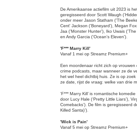
De Amerikaanse actiefilm uit 2023 is he
geregisseerd door Scott Waugh (‘Hidde
onder meer Jason Statham ('The Beekeep
Cent' Jackson ('Boneyard'), Megan Fox 
Jaa ('Monster Hunter'), Iko Uwais ('Th
en Andy Garcia ('Ocean’s Eleven').
'F*** Marry Kill'
Vanaf 1 mei op Streamz Premium+
Een moordenaar richt zich op vrouwen di
crime podcasts, maar wanneer ze de ve
het wel heel dichtbij huis. Ze is op zo
ze date, rijst de vraag: welke van drie
‘F*** Marry Kill’ is romantische komedi
door Lucy Hale (‘Pretty Little Liars’), V
Comebacks’). De film is geregisseerd d
Killed Santa)’).
'Wick is Pain'
Vanaf 5 mei op Streamz Premium+