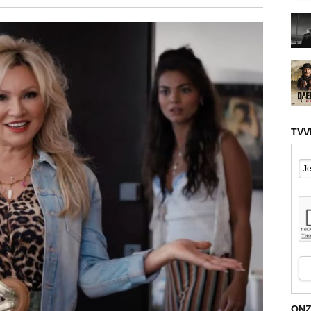
TVV
ONZ