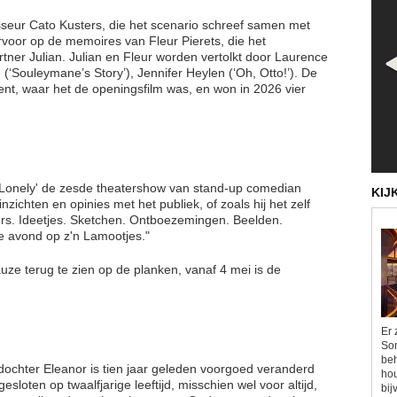
isseur Cato Kusters, die het scenario schreef samen met
rvoor op de memoires van Fleur Pierets, die het
tner Julian. Julian en Fleur worden vertolkt door Laurence
 (‘Souleymane’s Story’), Jennifer Heylen (‘Oh, Otto!’). De
Gent, waar het de openingsfilm was, en won in 2026 vier
& Lonely' de zesde theatershow van stand-up comedian
KIJ
inzichten en opinies met het publiek, of zoals hij het zelf
ners. Ideetjes. Sketchen. Ontboezemingen. Beelden.
e avond op z'n Lamootjes."
ze terug te zien op de planken, vanaf 4 mei is de
Er 
Som
beh
 dochter Eleanor is tien jaar geleden voorgoed veranderd
hou
loten op twaalfjarige leeftijd, misschien wel voor altijd,
bij