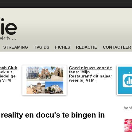
STREAMING
TVGIDS
FICHES
REDACTIE
CONTACTEER
sch Club
Goed nieuws voor de
ek uit
fans: 'Mijn
iedelige
Restaurant' dit najaar
ij VTM
weer bij VTM
Aanb
 reality en docu's te bingen in