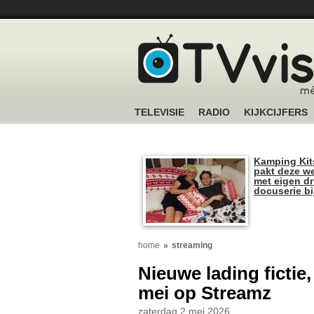
TELEVISIE
RADIO
KIJKCIJFERS
Kamping Kit
pakt deze we
met eigen dr
docuserie b
home
streaming
Nieuwe lading fictie,
mei op Streamz
zaterdag 2 mei 2026