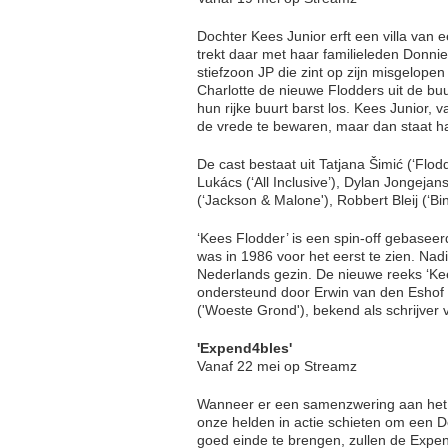
Dochter Kees Junior erft een villa van
trekt daar met haar familieleden Donnie,
stiefzoon JP die zint op zijn misgelope
Charlotte de nieuwe Flodders uit de bu
hun rijke buurt barst los. Kees Junior, 
de vrede te bewaren, maar dan staat h
De cast bestaat uit Tatjana Šimić (‘Flod
Lukács (‘All Inclusive’), Dylan Jongejan
(‘Jackson & Malone'), Robbert Bleij (‘Bi
‘Kees Flodder’ is een spin-off gebasee
was in 1986 voor het eerst te zien. Nad
Nederlands gezin. De nieuwe reeks ‘Kees
ondersteund door Erwin van den Eshof ('
('Woeste Grond'), bekend als schrijver v
'Expend4bles'
Vanaf 22 mei op Streamz
Wanneer er een samenzwering aan het li
onze helden in actie schieten om een D
goed einde te brengen, zullen de Expen