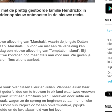
 met de prettig gestoorde familie Hendrickx in
lodder opnieuw ontmoeten in de nieuwe reeks
MEE
tv
'Fa
uwe aflevering van 'Marshals', waarin de jongste Dutton
ni
n U.S. Marshals. En voor wie niet aan de verleiding kan
Ver
ag een nieuwe aflevering van 'Temptation Island'. Blijf
eig
t we kondigen nog meer titels aan voor mei. We geven je
Nie
s en films uit ons aanbod.
in 
Kij
Dit
van
vol
e vonk over tussen Fleur en Julian. Wanneer Julian haar
 het gedurfd idee om te trouwen in elk land waar twee vrouwen
oeit uit tot een ambitieus plan. Gedreven door liefde en
zaak, wagen ze de sprong en beginnen ze aan hun unieke
s komt hun Project 22 tot een onvermijdelijke, pijnlijke
MUL
liefde en de kwetsbaarheid van het leven.