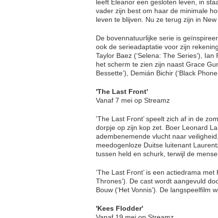
leeft Eleanor een gesloten leven, in st
vader zijn best om haar de minimale ho
leven te blijven. Nu ze terug zijn in N
De bovennatuurlijke serie is geïnspiree
ook de serieadaptatie voor zijn rekenin
Taylor Baez (‘Selena: The Series’), Ian
het scherm te zien zijn naast Grace Gu
Bessette’), Demián Bichir (‘Black Phone
'The Last Front'
Vanaf 7 mei op Streamz
'The Last Front’ speelt zich af in de 
dorpje op zijn kop zet. Boer Leonard L
adembenemende vlucht naar veiligheid,
meedogenloze Duitse luitenant Laurent
tussen held en schurk, terwijl de mense
‘The Last Front’ is een actiedrama met 
Thrones’). De cast wordt aangevuld do
Bouw (‘Het Vonnis’). De langspeelfilm 
'Kees Flodder'
Vanaf 19 mei op Streamz