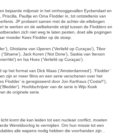
 een bejaarde miljonair in het omhooggevallen Eyckendael en
 Priscilla, Paultje en Oma Flodder in, tot ontsteltenis van
n erfenis. JP probeert samen met de achter-de-ellebogen
urt te werken en de welbekende strijd tussen de Flodders en
vastberaden zich niet weg te laten pesten, doet alle pogingen
aar moeder Kees Flodder op de stoep.
der’), Ghislaine van IJperen (‘Verliefd op Curaçao’), Tibor
s (‘Sihame’), Jack Koren (‘Not Done’), Saskia van Iterson
nnenVet’) en Isa Hoes (‘Verliefd op Curaçao’).
rd op het format van Dick Maas (‘Amsterdamned’). ‘Flodder’
ien zijn er meer films en een serie verschenen over het
 Flodder’ is geregisseerd door Jon Karthaus ('Costa!!'),
Bledder'). Hoofdschrijver van de serie is Wijo Koek
an de originele serie.
cht komt die kan leiden tot een nucleair conflict, moeten
erde Wereldoorlog te vermijden. Om hun missie tot een
dables alle wapens nodig hebben die voorhanden zijn...