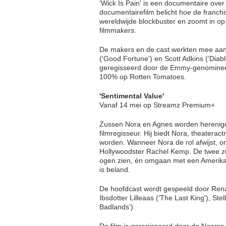
'Wick Is Pain' is een documentaire ove
documentairefilm belicht hoe de franchi
wereldwijde blockbuster en zoomt in op
filmmakers.
De makers en de cast werkten mee aa
(‘Good Fortune’) en Scott Adkins (‘Diab
geregisseerd door de Emmy-genomineer
100% op Rotten Tomatoes.
'Sentimental Value'
Vanaf 14 mei op Streamz Premium+
Zussen Nora en Agnes worden herenig
filmregisseur. Hij biedt Nora, theaterac
worden. Wanneer Nora de rol afwijst, on
Hollywoodster Rachel Kemp. De twee zu
ogen zien, én omgaan met een Amerika
is beland.
De hoofdcast wordt gespeeld door Renat
Ibsdotter Lilleaas ('The Last King'), St
Badlands’).
De film is geregisseerd door de Noorse 