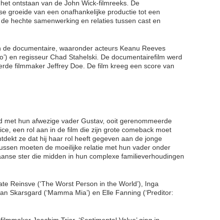
r het ontstaan van de John Wick‑filmreeks. De
se groeide van een onafhankelijke productie tot een
 de hechte samenwerking en relaties tussen cast en
n de documentaire, waaronder acteurs Keanu Reeves
lo’) en regisseur Chad Stahelski. De documentairefilm werd
de filmmaker Jeffrey Doe. De film kreeg een score van
d met hun afwezige vader Gustav, ooit gerenommeerde
trice, een rol aan in de film die zijn grote comeback moet
tdekt ze dat hij haar rol heeft gegeven aan de jonge
ssen moeten de moeilijke relatie met hun vader onder
anse ster die midden in hun complexe familieverhoudingen
e Reinsve (‘The Worst Person in the World’), Inga
ellan Skarsgard (‘Mamma Mia’) en Elle Fanning (‘Preditor:
filmmaker Joachim Trier. ‘Sentimental Value’ ging in