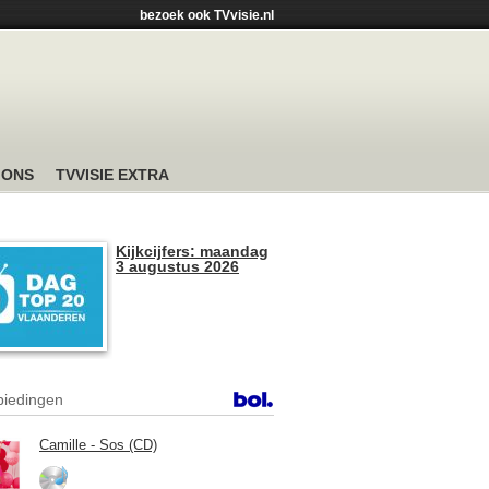
bezoek ook TVvisie.nl
 ONS
TVVISIE EXTRA
Kijkcijfers: maandag
3 augustus 2026
iedingen
Camille - Sos (CD)