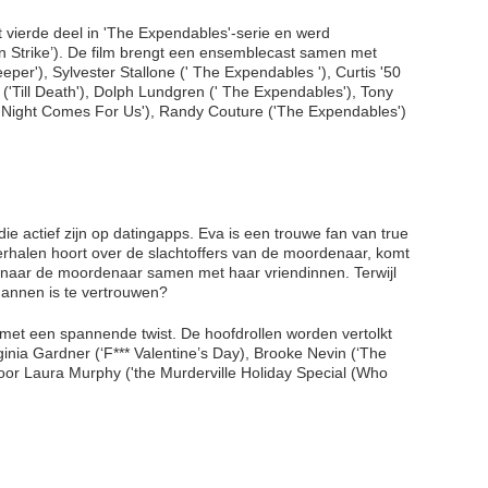
t vierde deel in 'The Expendables'-serie en werd
n Strike’). De film brengt een ensemblecast samen met
er'), Sylvester Stallone (' The Expendables '), Curtis '50
('Till Death'), Dolph Lundgren (' The Expendables'), Tony
e Night Comes For Us'), Randy Couture ('The Expendables')
e actief zijn op datingapps. Eva is een trouwe fan van true
rhalen hoort over de slachtoffers van de moordenaar, komt
ek naar de moordenaar samen met haar vriendinnen. Terwijl
 mannen is te vertrouwen?
e met een spannende twist. De hoofdrollen worden vertolkt
irginia Gardner (‘F*** Valentine’s Day), Brooke Nevin (‘The
oor Laura Murphy ('the Murderville Holiday Special (Who