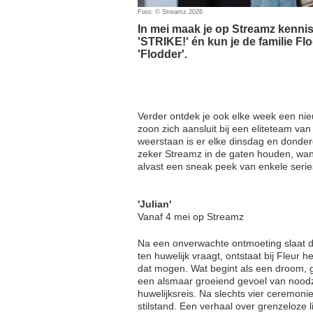
Foto: © Streamz 2026
In mei maak je op Streamz kennis
'STRIKE!' én kun je de familie F
'Flodder'.
Verder ontdek je ook elke week een nie
zoon zich aansluit bij een eliteteam va
weerstaan is er elke dinsdag en donderd
zeker Streamz in de gaten houden, wan
alvast een sneak peek van enkele serie
'Julian'
Vanaf 4 mei op Streamz
Na een onverwachte ontmoeting slaat d
ten huwelijk vraagt, ontstaat bij Fleur
dat mogen. Wat begint als een droom, gr
een alsmaar groeiend gevoel van nood
huwelijksreis. Na slechts vier ceremonie
stilstand. Een verhaal over grenzeloze 