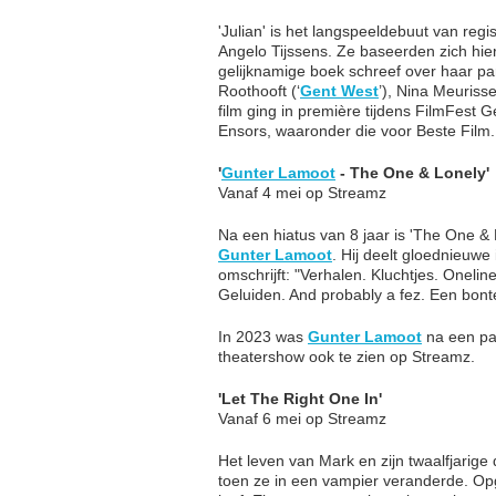
'Julian' is het langspeeldebuut van reg
Angelo Tijssens. Ze baseerden zich hie
gelijknamige boek schreef over haar par
Roothooft (‘
Gent West
’), Nina Meurisse
film ging in première tijdens FilmFest 
Ensors, waaronder die voor Beste Film.
'
Gunter Lamoot
- The One & Lonely'
Vanaf 4 mei op Streamz
Na een hiatus van 8 jaar is 'The One 
Gunter Lamoot
. Hij deelt gloednieuwe 
omschrijft: "Verhalen. Kluchtjes. Oneli
Geluiden. And probably a fez. Een bont
In 2023 was
Gunter Lamoot
na een pau
theatershow ook te zien op Streamz.
'Let The Right One In'
Vanaf 6 mei op Streamz
Het leven van Mark en zijn twaalfjarige
toen ze in een vampier veranderde. Opges