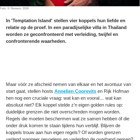
Foto: © Streamz 2026
In 'Temptation Island' stellen vier koppels hun liefde en
relatie op de proef. In een paradijselijke villa in Thailand
worden ze geconfronteerd met verleiding, twijfel en
confronterende waarheden.
Maar vóór ze afscheid nemen van elkaar en het avontuur van
start gaat, stellen hosts
Annelien Coorevits
en Rijk Hofman
hen nog een cruciale vraag: wat kan en vooral… wat kan
absoluut niet? Elk koppel stelde z’n eigen golden rules op:
duidelijke grenzen die niet overschreden mogen worden.
Regels die moeten beschermen wat ze samen hebben óf die
onder druk komen te staan tijdens hun verblijf. Blijven de
koppels trouw aan hun eigen regels? Of worden grenzen
verlegd wanneer gevoelens en verleiding de overhand nemen?