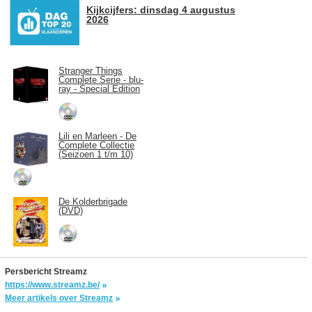
Kijkcijfers: dinsdag 4 augustus
2026
Stranger Things
Complete Serie - blu-
ray - Special Edition
Lili en Marleen - De
Complete Collectie
(Seizoen 1 t/m 10)
De Kolderbrigade
(DVD)
Persbericht Streamz
https://www.streamz.be/
Meer artikels over Streamz