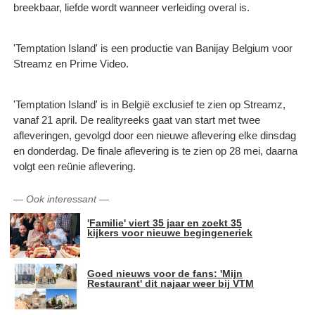
breekbaar, liefde wordt wanneer verleiding overal is.
'Temptation Island' is een productie van Banijay Belgium voor
Streamz en Prime Video.
'Temptation Island' is in België exclusief te zien op Streamz,
vanaf 21 april. De realityreeks gaat van start met twee
afleveringen, gevolgd door een nieuwe aflevering elke dinsdag
en donderdag. De finale aflevering is te zien op 28 mei, daarna
volgt een reünie aflevering.
—
Ook interessant
—
'Familie' viert 35 jaar en zoekt 35
kijkers voor nieuwe begingeneriek
Goed nieuws voor de fans: 'Mijn
Restaurant' dit najaar weer bij VTM