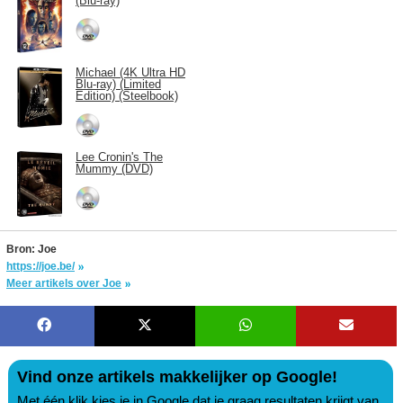
(Blu-ray)
Michael (4K Ultra HD
Blu-ray) (Limited
Edition) (Steelbook)
Lee Cronin's The
Mummy (DVD)
Bron: Joe
https://joe.be/
Meer artikels over Joe
Vind onze artikels makkelijker op Google!
Met één klik kies je in Google dat je graag resultaten krijgt van