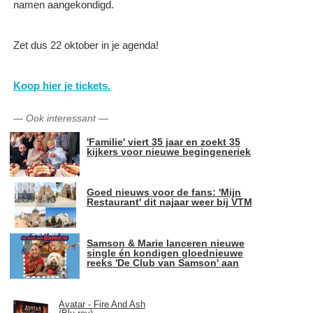
namen aangekondigd.
Zet dus 22 oktober in je agenda!
Koop hier je tickets.
—
Ook interessant
—
'Familie' viert 35 jaar en zoekt 35
kijkers voor nieuwe begingeneriek
Goed nieuws voor de fans: 'Mijn
Restaurant' dit najaar weer bij VTM
Samson & Marie lanceren nieuwe
single én kondigen gloednieuwe
reeks 'De Club van Samson' aan
Avatar - Fire And Ash