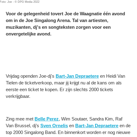
Foto: Joe - © DPG Media 2022
Voor de gelegenheid tovert Joe de Waagnatie één avond
om in de Joe Singalong Arena. Tal van artiesten,
muzikanten, dj's en songteksten zorgen voor een
onvergetelijke avond.
Vrijdag openden Joe-dj's
Bart-Jan Depraetere
en Heidi Van
Tielen de ticketverkoop, maar jij krijgt nu al de kans om als
eerste een ticket te kopen. Er zijn slechts 2000 tickets
verkrijgbaar.
Zing mee met
Belle Perez
, Wim Soutaer, Sandra Kim, Raf
Van Brussel, dj’s
Sven Ornelis
en
Bart-Jan Depraetere
en de
top 2000 Singalong Band. En binnenkort worden er nog nieuwe