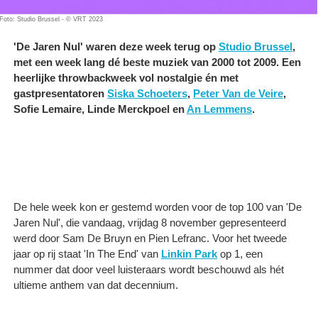
Foto: Studio Brussel - © VRT 2023
'De Jaren Nul' waren deze week terug op
Studio Brussel
,
met een week lang dé beste muziek van 2000 tot 2009. Een
heerlijke throwbackweek vol nostalgie én met
gastpresentatoren
Siska Schoeters
,
Peter Van de Veire
,
Sofie Lemaire, Linde Merckpoel en
An Lemmens
.
De hele week kon er gestemd worden voor de top 100 van 'De
Jaren Nul', die vandaag, vrijdag 8 november gepresenteerd
werd door Sam De Bruyn en Pien Lefranc. Voor het tweede
jaar op rij staat 'In The End' van
Linkin Park
op 1, een
nummer dat door veel luisteraars wordt beschouwd als hét
ultieme anthem van dat decennium.