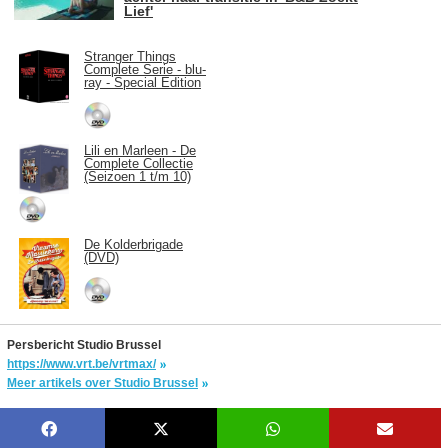
Lief'
Stranger Things
Complete Serie - blu-
ray - Special Edition
Lili en Marleen - De
Complete Collectie
(Seizoen 1 t/m 10)
De Kolderbrigade
(DVD)
Persbericht Studio Brussel
https://www.vrt.be/vrtmax/
Meer artikels over Studio Brussel