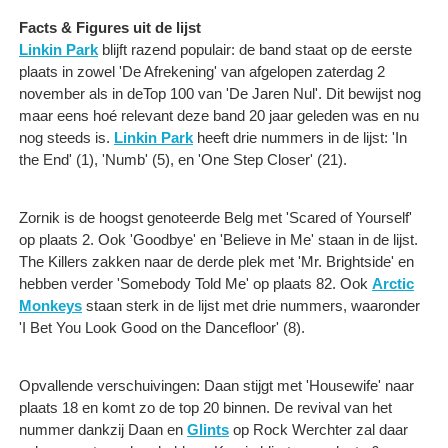
Facts & Figures uit de lijst
Linkin Park
blijft razend populair: de band staat op de eerste
plaats in zowel 'De Afrekening' van afgelopen zaterdag 2
november als in deTop 100 van 'De Jaren Nul'. Dit bewijst nog
maar eens hoé relevant deze band 20 jaar geleden was en nu
nog steeds is.
Linkin Park
heeft drie nummers in de lijst: 'In
the End' (1), 'Numb' (5), en 'One Step Closer' (21).
Zornik is de hoogst genoteerde Belg met 'Scared of Yourself'
op plaats 2. Ook 'Goodbye' en 'Believe in Me' staan in de lijst.
The Killers zakken naar de derde plek met 'Mr. Brightside' en
hebben verder 'Somebody Told Me' op plaats 82. Ook
Arctic
Monkeys
staan sterk in de lijst met drie nummers, waaronder
'I Bet You Look Good on the Dancefloor' (8).
Opvallende verschuivingen: Daan stijgt met 'Housewife' naar
plaats 18 en komt zo de top 20 binnen. De revival van het
nummer dankzij Daan en
Glints
op Rock Werchter zal daar