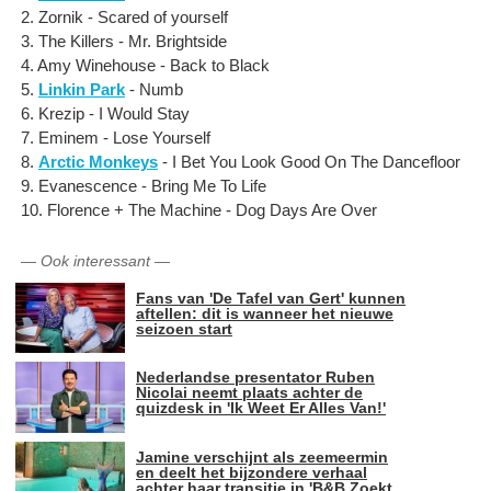
2. Zornik - Scared of yourself
3. The Killers - Mr. Brightside
4. Amy Winehouse - Back to Black
5.
Linkin Park
- Numb
6. Krezip - I Would Stay
7. Eminem - Lose Yourself
8.
Arctic Monkeys
- I Bet You Look Good On The Dancefloor
9. Evanescence - Bring Me To Life
10. Florence + The Machine - Dog Days Are Over
—
Ook interessant
—
Fans van 'De Tafel van Gert' kunnen
aftellen: dit is wanneer het nieuwe
seizoen start
Nederlandse presentator Ruben
Nicolai neemt plaats achter de
quizdesk in 'Ik Weet Er Alles Van!'
Jamine verschijnt als zeemeermin
en deelt het bijzondere verhaal
achter haar transitie in 'B&B Zoekt