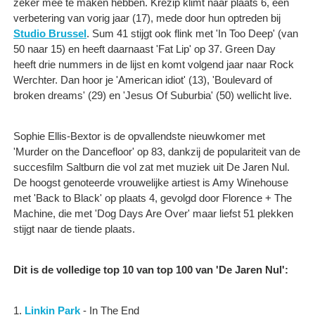
zeker mee te maken hebben. Krezip klimt naar plaats 6, een
verbetering van vorig jaar (17), mede door hun optreden bij
Studio Brussel
. Sum 41 stijgt ook flink met 'In Too Deep' (van
50 naar 15) en heeft daarnaast 'Fat Lip' op 37. Green Day
heeft drie nummers in de lijst en komt volgend jaar naar Rock
Werchter. Dan hoor je 'American idiot' (13), 'Boulevard of
broken dreams' (29) en 'Jesus Of Suburbia' (50) wellicht live.
Sophie Ellis-Bextor is de opvallendste nieuwkomer met
'Murder on the Dancefloor' op 83, dankzij de populariteit van de
succesfilm Saltburn die vol zat met muziek uit De Jaren Nul.
De hoogst genoteerde vrouwelijke artiest is Amy Winehouse
met 'Back to Black' op plaats 4, gevolgd door Florence + The
Machine, die met 'Dog Days Are Over' maar liefst 51 plekken
stijgt naar de tiende plaats.
Dit is de volledige top 10 van top 100 van 'De Jaren Nul':
1.
Linkin Park
- In The End