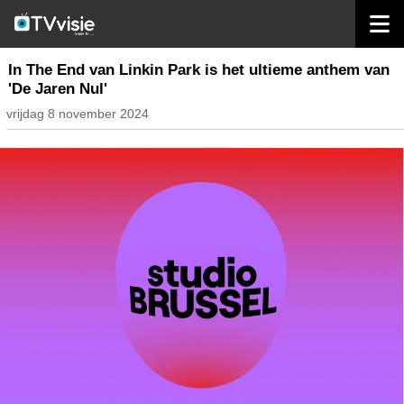
home
radio belgië
In The End van Linkin Park is het ultieme anthem van
'De Jaren Nul'
vrijdag 8 november 2024