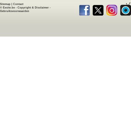
Sitemap
|
Contact
©
Exsite.be
-
Copyright & Disclaimer
-
Gebruiksvoorwaarden