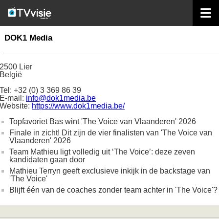
home
productiehuizen
DOK1 Media
DOK1 Media
2500 Lier
België
Tel: +32 (0) 3 369 86 39
E-mail:
info@dok1media.be
Website:
https://www.dok1media.be/
Topfavoriet Bas wint 'The Voice van Vlaanderen' 2026
Finale in zicht! Dit zijn de vier finalisten van 'The Voice van
Vlaanderen' 2026
Team Mathieu ligt volledig uit ‘The Voice’: deze zeven
kandidaten gaan door
Mathieu Terryn geeft exclusieve inkijk in de backstage van
'The Voice'
Blijft één van de coaches zonder team achter in 'The Voice'?