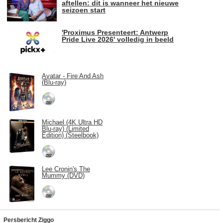
aftellen: dit is wanneer het nieuwe
seizoen start
'Proximus Presenteert: Antwerp
Pride Live 2026' volledig in beeld
Avatar - Fire And Ash
(Blu-ray)
Michael (4K Ultra HD
Blu-ray) (Limited
Edition) (Steelbook)
Lee Cronin's The
Mummy (DVD)
Persbericht Ziggo