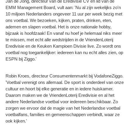
Jan de Jong, directeur van de Eredivisie CV en lid van de
EMM Management Board, vult aan: 'Nu al zijn wekelijks zo'n
10 miljoen Nederlanders ongeveer 11 uur per week bezig met
ons voetbal. We bezoeken, kijken, praten, drinken, eten,
ademen en slapen voetbal. Het is onze nationale hobby,
bijzaak is hoofdzaak! En vanaf nu hoef je helemaal niks meer
te missen, met echt alle wedstrijden in de VriendenLoterij
Eredivisie en de Keuken Kampioen Divisie live. Zo wordt ons
voetbal nog toegankelijker: iedereen kan nu echt alles zien, op
ESPN bij Ziggo.'
Robin Kroes, directeur Consumentenmarkt bij VodafoneZiggo.
'Voetbal verenigt ons allemaal. De sport is onderdeel van onze
cultuur en hoort bij elke generatie en in iedere huiskamer.
Daarom maken we de VriendenLoterij Eredivisie en al het
andere Nederlandse voetbal voor iedereen beschikbaar. Zo
zorgen we ervoor dat de magie van het Nederlandse voetbal
voetbalfans, families en gemeenschappen verbindt, waar ze
ook kijken.'