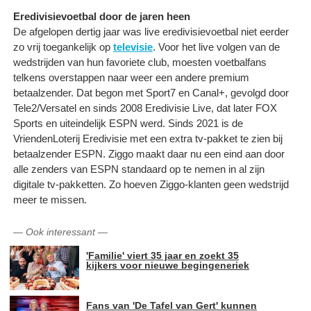
Eredivisievoetbal door de jaren heen
De afgelopen dertig jaar was live eredivisievoetbal niet eerder
zo vrij toegankelijk op
televisie
. Voor het live volgen van de
wedstrijden van hun favoriete club, moesten voetbalfans
telkens overstappen naar weer een andere premium
betaalzender. Dat begon met Sport7 en Canal+, gevolgd door
Tele2/Versatel en sinds 2008 Eredivisie Live, dat later FOX
Sports en uiteindelijk ESPN werd. Sinds 2021 is de
VriendenLoterij Eredivisie met een extra tv-pakket te zien bij
betaalzender ESPN. Ziggo maakt daar nu een eind aan door
alle zenders van ESPN standaard op te nemen in al zijn
digitale tv-pakketten. Zo hoeven Ziggo-klanten geen wedstrijd
meer te missen.
—
Ook interessant
—
'Familie' viert 35 jaar en zoekt 35
kijkers voor nieuwe begingeneriek
Fans van 'De Tafel van Gert' kunnen