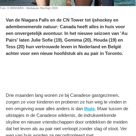
Foto: © BNNVARA - Mediawan SkyHigh 2026
Van de Niagara Falls en de CN Tower tot ijshockey en
adembenemende natuur: Canada heeft alles in huis voor
een onvergetelijk avontuur. In het nieuwe seizoen van 'Au
Pairs' laten Julie Sofie (19), Gemima (20), Houda (19) en
Tess (20) hun vertrouwde leven in Nederland en België
achter voor een nieuw hoofdstuk als au pair in Toronto.
Drie maanden lang wonen ze bij Canadese gastgezinnen,
zorgen ze voor kinderen en proberen ze hun weg te vinden in
een omgeving waar alles anders is dan
thuis
. Maar tussen de
uitstapjes in de Canadese wildernis, de indrukwekkende
skyline en nieuwe vriendschappen door ontdekken de meiden
dat het leven als au pair niet verloopt zonder slag of stoot. Ver
weg van huis worden ze geconfronteerd met