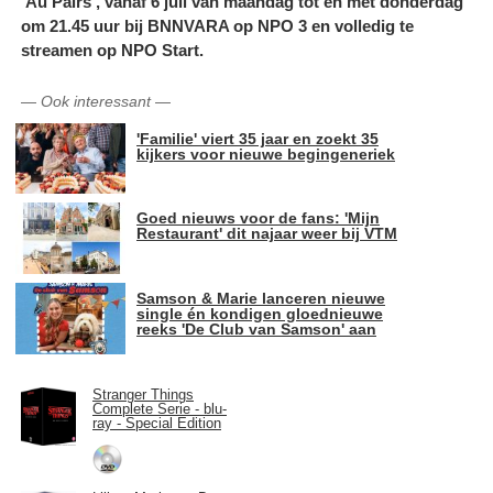
'Au Pairs', vanaf 6 juli van maandag tot en met donderdag
om 21.45 uur bij BNNVARA op NPO 3 en volledig te
streamen op NPO Start.
—
Ook interessant
—
'Familie' viert 35 jaar en zoekt 35
kijkers voor nieuwe begingeneriek
Goed nieuws voor de fans: 'Mijn
Restaurant' dit najaar weer bij VTM
Samson & Marie lanceren nieuwe
single én kondigen gloednieuwe
reeks 'De Club van Samson' aan
Stranger Things
Complete Serie - blu-
ray - Special Edition