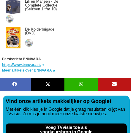
Lili en Marleen - De
Complete Collectie
(Seizoen 1 t/m 10)
De Kolderbrigade
(DVD)
Persbericht BNNVARA
https://www.bnnvara.nl/
Meer artikels over BNNVARA
Vind onze artikels makkelijker op Google!
Met één klik kies je in Google dat je graag resultaten krijgt van
TVvisie. Zo mis je nooit meer onze laatste nieuwtjes.
Voeg TVvisie toe als
voorkeursbron in Google