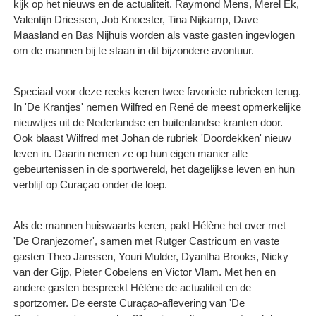
kijk op het nieuws en de actualiteit. Raymond Mens, Merel Ek,
Valentijn Driessen, Job Knoester, Tina Nijkamp, Dave
Maasland en Bas Nijhuis worden als vaste gasten ingevlogen
om de mannen bij te staan in dit bijzondere avontuur.
Speciaal voor deze reeks keren twee favoriete rubrieken terug.
In 'De Krantjes' nemen Wilfred en René de meest opmerkelijke
nieuwtjes uit de Nederlandse en buitenlandse kranten door.
Ook blaast Wilfred met Johan de rubriek 'Doordekken' nieuw
leven in. Daarin nemen ze op hun eigen manier alle
gebeurtenissen in de sportwereld, het dagelijkse leven en hun
verblijf op Curaçao onder de loep.
Als de mannen huiswaarts keren, pakt Hélène het over met
'De Oranjezomer', samen met Rutger Castricum en vaste
gasten Theo Janssen, Youri Mulder, Dyantha Brooks, Nicky
van der Gijp, Pieter Cobelens en Victor Vlam. Met hen en
andere gasten bespreekt Hélène de actualiteit en de
sportzomer. De eerste Curaçao-aflevering van 'De