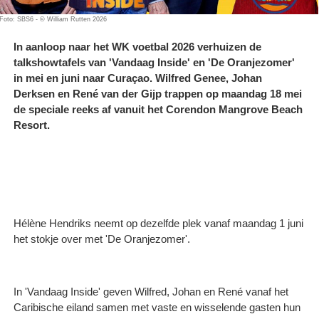
Foto: SBS6 - © William Rutten 2026
In aanloop naar het WK voetbal 2026 verhuizen de
talkshowtafels van 'Vandaag Inside' en 'De Oranjezomer'
in mei en juni naar Curaçao. Wilfred Genee, Johan
Derksen en René van der Gijp trappen op maandag 18 mei
de speciale reeks af vanuit het Corendon Mangrove Beach
Resort.
Hélène Hendriks neemt op dezelfde plek vanaf maandag 1 juni
het stokje over met 'De Oranjezomer'.
In 'Vandaag Inside' geven Wilfred, Johan en René vanaf het
Caribische eiland samen met vaste en wisselende gasten hun