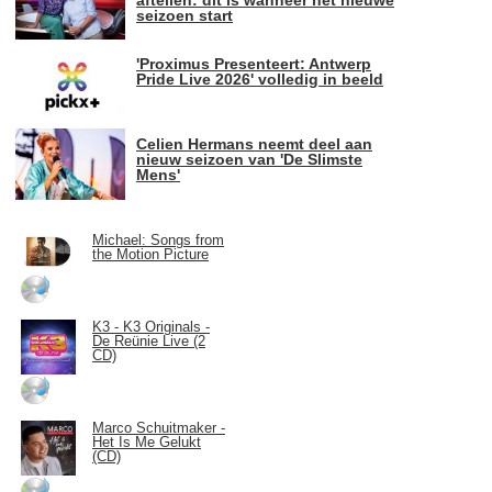
seizoen start
'Proximus Presenteert: Antwerp
Pride Live 2026' volledig in beeld
Celien Hermans neemt deel aan
nieuw seizoen van 'De Slimste
Mens'
Michael: Songs from
the Motion Picture
K3 - K3 Originals -
De Reünie Live (2
CD)
Marco Schuitmaker -
Het Is Me Gelukt
(CD)