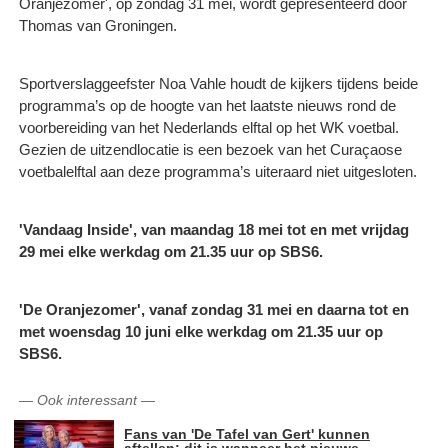
Oranjezomer', op zondag 31 mei, wordt gepresenteerd door
Thomas van Groningen.
Sportverslaggeefster Noa Vahle houdt de kijkers tijdens beide
programma’s op de hoogte van het laatste nieuws rond de
voorbereiding van het Nederlands elftal op het WK voetbal.
Gezien de uitzendlocatie is een bezoek van het Curaçaose
voetbalelftal aan deze programma’s uiteraard niet uitgesloten.
'Vandaag Inside', van maandag 18 mei tot en met vrijdag
29 mei elke werkdag om 21.35 uur op SBS6.
'De Oranjezomer', vanaf zondag 31 mei en daarna tot en
met woensdag 10 juni elke werkdag om 21.35 uur op
SBS6.
—
Ook interessant
—
Fans van 'De Tafel van Gert' kunnen
aftellen: dit is wanneer het nieuwe