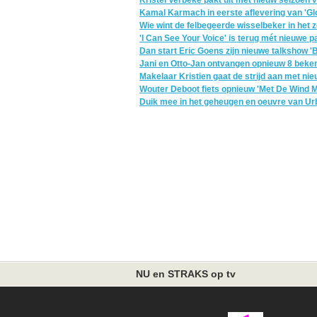
Kamal Karmach in eerste aflevering van 'Gl
Wie wint de felbegeerde wisselbeker in het
'I Can See Your Voice' is terug mét nieuwe p
Dan start Eric Goens zijn nieuwe talkshow '
Jani en Otto-Jan ontvangen opnieuw 8 beken
Makelaar Kristien gaat de strijd aan met ni
Wouter Deboot fiets opnieuw 'Met De Wind M
Duik mee in het geheugen en oeuvre van Ur
NU en STRAKS op tv