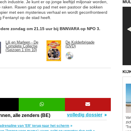
MUL
h industrie. Je kunt er op jonge leeftijd miljonair worden,
te raken. Raven gaat op pad met een pastoor die sokken
mpier met een mysterieus verhaal en wordt geconfronteerd
g Fentanyl op de stad heeft.
 iedere zondag om 21.15 uur bij BNNVARA op NPO 3.
Lili en Marleen - De
De Kolderbrigade
Complete Collectie
(DVD)
(Seizoen 1 t/m 10)
KIJ
volledig dossier
nnen, alle zenders (BE)
Van
zic
drenaline van 'ER' terug naar het scherm
'Tr
van 'Zorgen voor mama': rauw, echt en urgenter dan ooit