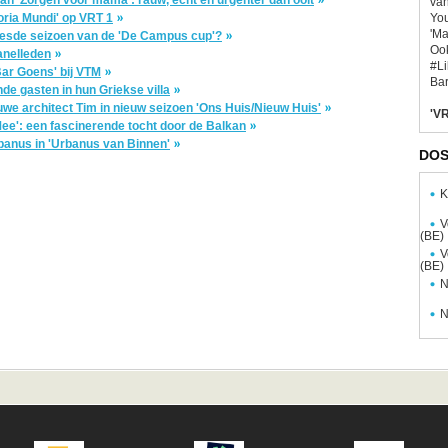
van
You
oria Mundi' op VRT 1
'Ma
 zesde seizoen van de 'De Campus cup'?
Ook
anelleden
#L
Bar Goens' bij VTM
Bar
de gasten in hun Griekse villa
euwe architect Tim in nieuw seizoen 'Ons Huis/Nieuw Huis'
'VR
ee': een fascinerende tocht door de Balkan
banus in 'Urbanus van Binnen'
DOS
K
V
(BE)
V
(BE)
N
N