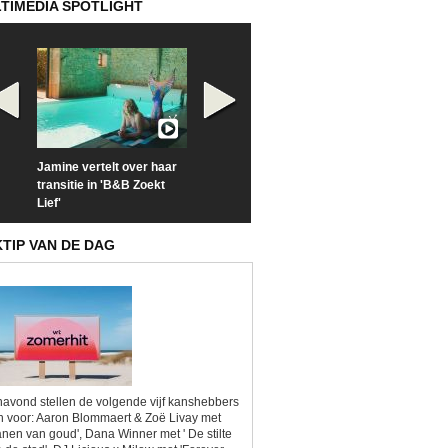
TIMEDIA SPOTLIGHT
Jamine vertelt over haar
Prime Video deelt officiële
Check nu de offi
transitie in 'B&B Zoekt
trailer van 'L*VE KLEINE'
trailer van 'The
Lief'
Sunrise'
KTIP VAN DE DAG
avond stellen de volgende vijf kanshebbers
h voor: Aaron Blommaert & Zoë Livay met
anen van goud', Dana Winner met ' De stilte