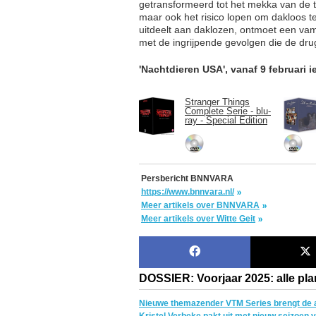
getransformeerd tot het mekka van de tec
maar ook het risico lopen om dakloos 
uitdeelt aan daklozen, ontmoet een va
met de ingrijpende gevolgen die de dru
'Nachtdieren USA', vanaf 9 februari
Stranger Things
Complete Serie - blu-
ray - Special Edition
Persbericht BNNVARA
https://www.bnnvara.nl/
Meer artikels over BNNVARA
Meer artikels over Witte Geit
DOSSIER: Voorjaar 2025: alle pla
Nieuwe themazender VTM Series brengt de a
Kristel Verbeke pakt uit met nieuw seizoen 