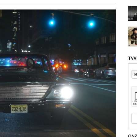
TVV
ONZ