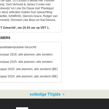
 de stad', DJ Licious x Milow met 'Forever
ng', Gert Verhulst & James Cooke met
diwodo' en Line De Dauw met 'Plankgas'.
 deze artiesten maken hun opwachting:
ikeMe, KAMRAD, Glennis Grace, Rutger van
neveld, Dressed Like Boys en Kat Deluna.
T Zomerhit', om 20.55 uur op VRT 1.
SIERS
andidaten/publiek Gezocht!
oorjaar 2026: alle plannen, alle zenders
oorjaar 2025: alle plannen, alle zenders
ajaar 2025: alle plannen, alle zenders! (BE)
ajaar 2024: alle plannen, alle zenders! (BE)
volledige TVgids