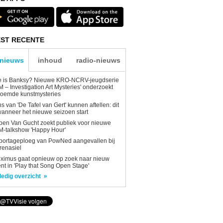
ST RECENTE
-nieuws
inhoud
radio-nieuws
e is Banksy? Nieuwe KRO-NCRV-jeugdserie
AM – Investigation Art Mysteries' onderzoekt
roemde kunstmysteries
s van 'De Tafel van Gert' kunnen aftellen: dit
wanneer het nieuwe seizoen start
en Van Gucht zoekt publiek voor nieuwe
-talkshow 'Happy Hour'
portageploeg van PowNed aangevallen bij
renasiel
ximus gaat opnieuw op zoek naar nieuw
ent in 'Play that Song Open Stage'
ledig overzicht