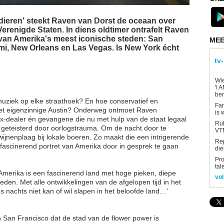
dieren' steekt Raven van Dorst de oceaan over
 Verenigde Staten. In diens oldtimer ontrafelt Raven
 van Amerika's meest iconische steden: San
MEE
mi, New Orleans en Las Vegas. Is New York écht
tv
Wi
'I 
be
 muziek op elke straathoek? En hoe conservatief en
Fan
het eigenzinnige Austin? Onderweg ontmoet Raven
is 
x-dealer én gevangene die nu met hulp van de staat legaal
Rub
 geteisterd door oorlogstrauma. Om de nacht door te
VTM
ijnenplaag bij lokale boeren. Zo maakt die een intrigerende
Re
fascinerend portret van Amerika door in gesprek te gaan
die
Pro
tal
Amerika is een fascinerend land met hoge pieken, diepe
vol
eden. Met alle ontwikkelingen van de afgelopen tijd in het
s nachts niet kan of wil slapen in het beloofde land…'
n San Francisco dat de stad van de flower power is