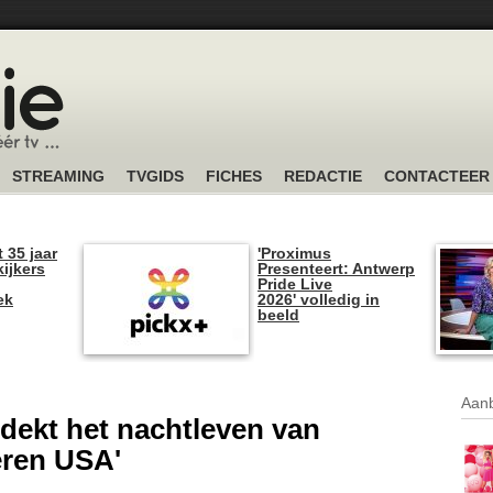
STREAMING
TVGIDS
FICHES
REDACTIE
CONTACTEER
t 35 jaar
'Proximus
kijkers
Presenteert: Antwerp
Pride Live
ek
2026' volledig in
beeld
Aanb
dekt het nachtleven van
eren USA'