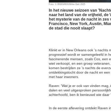
Foto: © BNNVARA/Witte Geit 2025
In het nieuwe seizoen van 'Nacht
naar het land van de vrijheid, de
het mysterie van de nacht in zes
Francisco, New York, Austin, Mia
de stad die nooit slaapt?
Klinkt er in New Orleans ook ’s nachts
progressief wordt er samengeleefd in 
fascinerende mensen, zoals Cos, een e
wiet verkoopt, en een groep veteranen,
komen bestrijden ze ’s nachts de everzw
ontdekkingstocht door de nacht en een 
met haar inwoners.
Raven: 'Wat je er ook van vinden mag, 
dalen en veel uitgesproken persoonlijkh
achterhoofd, ben ik benieuwd wie daar ‘
In de eerste aflevering ontdekt Raven i