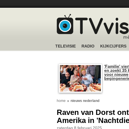
TELEVISIE
RADIO
KIJKCIJFERS
'Familie' vier
en zoekt 35 
voor nieuwe
begingeneri
home
nieuws nederland
Raven van Dorst ont
Amerika in 'Nachtdi
zaterdag 8 februari 2025