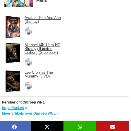
Mens'
Avatar - Fire And Ash
(Blu-ray)
Michael (4K Ultra HD
Blu-ray) (Limited
Edition) (Steelbook)
Lee Cronin's The
Mummy (DVD)
Persbericht Omroep WNL
https://wnl.tv/
Meer artikels over Omroep WNL