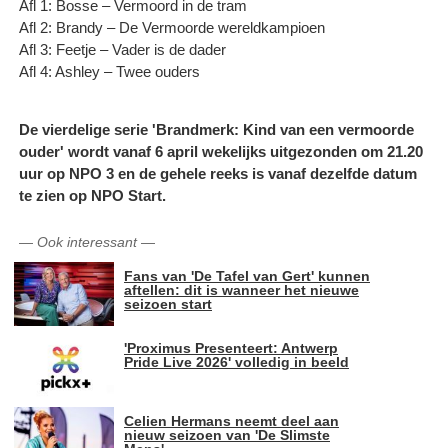
Afl 1: Bosse – Vermoord in de tram
Afl 2: Brandy – De Vermoorde wereldkampioen
Afl 3: Feetje – Vader is de dader
Afl 4: Ashley – Twee ouders
De vierdelige serie 'Brandmerk: Kind van een vermoorde
ouder' wordt vanaf 6 april wekelijks uitgezonden om 21.20
uur op NPO 3 en de gehele reeks is vanaf dezelfde datum
te zien op NPO Start.
—
Ook interessant
—
Fans van 'De Tafel van Gert' kunnen
aftellen: dit is wanneer het nieuwe
seizoen start
'Proximus Presenteert: Antwerp
Pride Live 2026' volledig in beeld
Celien Hermans neemt deel aan
nieuw seizoen van 'De Slimste