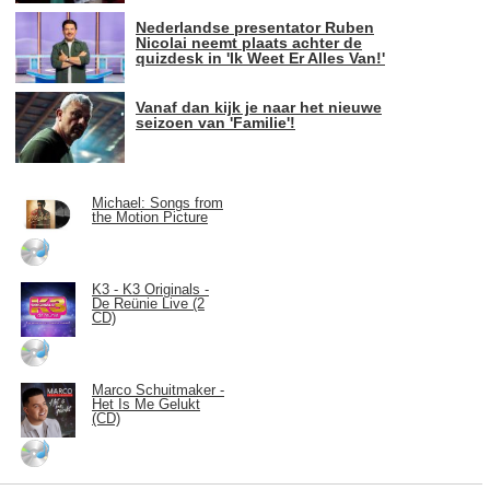
Nederlandse presentator Ruben
Nicolai neemt plaats achter de
quizdesk in 'Ik Weet Er Alles Van!'
Vanaf dan kijk je naar het nieuwe
seizoen van 'Familie'!
Michael: Songs from
the Motion Picture
K3 - K3 Originals -
De Reünie Live (2
CD)
Marco Schuitmaker -
Het Is Me Gelukt
(CD)