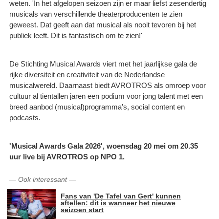
weten. 'In het afgelopen seizoen zijn er maar liefst zesendertig
musicals van verschillende theaterproducenten te zien
geweest. Dat geeft aan dat musical als nooit tevoren bij het
publiek leeft. Dit is fantastisch om te zien!'
De Stichting Musical Awards viert met het jaarlijkse gala de
rijke diversiteit en creativiteit van de Nederlandse
musicalwereld. Daarnaast biedt AVROTROS als omroep voor
cultuur al tientallen jaren een podium voor jong talent met een
breed aanbod (musical)programma's, social content en
podcasts.
'Musical Awards Gala 2026', woensdag 20 mei om 20.35
uur live bij AVROTROS op NPO 1.
—
Ook interessant
—
Fans van 'De Tafel van Gert' kunnen
aftellen: dit is wanneer het nieuwe
seizoen start