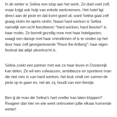
In de winter is Selina non-stop aan het werk. Ze doet veel zelf,
maar krijgt ook hulp van enkele werknemers. Het hotel ligt
direct aan de piste en dat komt goed uit, want Selina gaat zelf
graag skiën én après-skiën. Naast hard werken is Selina
namelijk een echt feestbeest: “hard werken, hard feesten” is
haar motto. Ze borrelt gezellig mee met haar hotelgasten,
waagt een dansje met haar vriendinnen of is te vinden op het
door haar zelf georganiseerde “Rave the Arlberg”: haar eigen
festival dat altijd uitverkocht is.
Selina zoekt een partner met wie ze haar leven in Oostenrijk
kan delen. Ze wil een volwassen, ambitieuze en sportieve man
die niet vies is van hard werken, het leuk vindt om samen de
piste op te gaan en, net als zij, houdt van een feestje.
Ben jij de man die Selina’s hart sneller kan laten kloppen?
Reageer dan hier en wie weet ontmoeten jullie elkaar komende
winter!