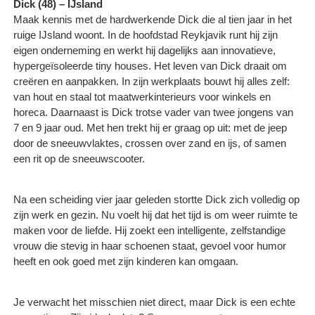
Dick (48) – IJsland
Maak kennis met de hardwerkende Dick die al tien jaar in het
ruige IJsland woont. In de hoofdstad Reykjavik runt hij zijn
eigen onderneming en werkt hij dagelijks aan innovatieve,
hypergeïsoleerde tiny houses. Het leven van Dick draait om
creëren en aanpakken. In zijn werkplaats bouwt hij alles zelf:
van hout en staal tot maatwerkinterieurs voor winkels en
horeca. Daarnaast is Dick trotse vader van twee jongens van
7 en 9 jaar oud. Met hen trekt hij er graag op uit: met de jeep
door de sneeuwvlaktes, crossen over zand en ijs, of samen
een rit op de sneeuwscooter.
Na een scheiding vier jaar geleden stortte Dick zich volledig op
zijn werk en gezin. Nu voelt hij dat het tijd is om weer ruimte te
maken voor de liefde. Hij zoekt een intelligente, zelfstandige
vrouw die stevig in haar schoenen staat, gevoel voor humor
heeft en ook goed met zijn kinderen kan omgaan.
Je verwacht het misschien niet direct, maar Dick is een echte