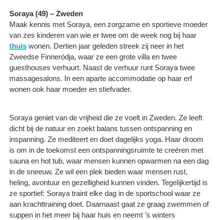
Soraya (49) – Zweden
Maak kennis met Soraya, een zorgzame en sportieve moeder
van zes kinderen van wie er twee om de week nog bij haar
thuis
wonen. Dertien jaar geleden streek zij neer in het
Zweedse Finnerödja, waar ze een grote villa en twee
guesthouses verhuurt. Naast de verhuur runt Soraya twee
massagesalons. In een aparte accommodatie op haar erf
wonen ook haar moeder en stiefvader.
Soraya geniet van de vrijheid die ze voelt in Zweden. Ze leeft
dicht bij de natuur en zoekt balans tussen ontspanning en
inspanning. Ze mediteert en doet dagelijks yoga. Haar droom
is om in de toekomst een ontspanningsruimte te creëren met
sauna en hot tub, waar mensen kunnen opwarmen na een dag
in de sneeuw. Ze wil een plek bieden waar mensen rust,
heling, avontuur en gezelligheid kunnen vinden. Tegelijkertijd is
ze sportief: Soraya traint elke dag in de sportschool waar ze
aan krachttraining doet. Daarnaast gaat ze graag zwemmen of
suppen in het meer bij haar huis en neemt ’s winters