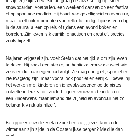
In zijn vrije tijd zoekt Stefan graag de afwisseling op: skiën,
snowboarden, voetballen, een weekend dansen op een festival
of op spontane roadtrip. Hij houdt van gezelligheid en avontuur,
maar heeft ook momenten van reflectie nodig. Tijdens een dag
in de sauna, alleen op reis of tijdens een avond koken en
borrelen. Zijn leven is kleurrijk, chaotisch en creatief, precies
zoals hij zelf.
Na jaren vrijgezel zijn, voelt Stefan dat het tijd is om zijn leven
te delen. Hij zoekt een sterke, authentieke vrouw die weet wie
ze is en die haar eigen pad volgt. Ze mag energiek, sportief en
nieuwsgierig zijn, maar vooral ook positief en eerlijk. Hoewel hij
het werken met kinderen en jongvolwassenen op de pistes
ontzettend leuk vindt, zoekt hij geen vrouw met kinderen of
een kinderwens maar iemand die vrijheid en avontuur net zo
belangrijk vindt als hijzelf.
Ben jij de vrouw die Stefan zoekt en zie jij jezelf komende
winter aan zijn zijde in de Oostenrijkse bergen? Meld je dan
aan!