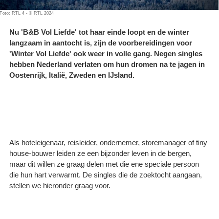
Foto: RTL 4 - © RTL 2024
Nu 'B&B Vol Liefde' tot haar einde loopt en de winter
langzaam in aantocht is, zijn de voorbereidingen voor
'Winter Vol Liefde' ook weer in volle gang. Negen singles
hebben Nederland verlaten om hun dromen na te jagen in
Oostenrijk, Italië, Zweden en IJsland.
Als hoteleigenaar, reisleider, ondernemer, storemanager of tiny
house-bouwer leiden ze een bijzonder leven in de bergen,
maar dit willen ze graag delen met die ene speciale persoon
die hun hart verwarmt. De singles die de zoektocht aangaan,
stellen we hieronder graag voor.