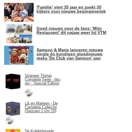
'Familie' viert 35 jaar en zoekt 35
kijkers voor nieuwe begingeneriek
Goed nieuws voor de fans: 'Mijn
Restaurant' dit najaar weer bij VTM
Samson & Marie lanceren nieuwe
single én kondigen gloednieuwe
reeks 'De Club van Samson' aan
Stranger Things
Complete Serie - blu-
ray - Special Edition
Lili en Marleen - De
Complete Collectie
(Seizoen 1 t/m 10)
De Kolderbrigade