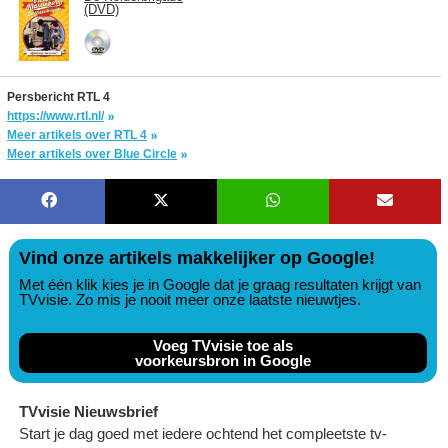
(DVD)
Persbericht RTL 4
https://www.rtl.nl/
Meer artikels over RTL 4
Meer artikels over Blue Circle
Vind onze artikels makkelijker op Google!
Met één klik kies je in Google dat je graag resultaten krijgt van
TVvisie. Zo mis je nooit meer onze laatste nieuwtjes.
Voeg TVvisie toe als
voorkeursbron in Google
TVvisie Nieuwsbrief
Start je dag goed met iedere ochtend het compleetste tv-