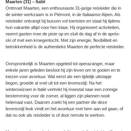
Maarten (31) – Italië
Ontmoet Maarten, een enthousiaste 31-jarige reisleider die in
de winter werkzaam is in Piëmont, in de Italiaanse Alpen. Als
reisleider ontvangt hij bussen vol toeristen en staat hij tijdens
hun vakantie altijd voor hen klaar. Hij organiseert activiteiten,
neemt gasten mee de piste op en sluit de dag af in de après-
ski of met een kroegentocht. Met zijn energie, flexibiliteit en
betrokkenheid is de authentieke Maarten de perfecte reisleider.
Oorspronkelijk is Maarten opgeleid tot operazanger, maar
enkele jaren geleden besloot hij zijn leven om te gooien en te
kiezen voor avontuur. Wat eerst als een tijdelijk uitstapje
begon, groeide al snel uit tot een levensstijl. Na het
winterseizoen in Italië vertrekt hij meestal naar een zonnige
bestemming voor de zomer, al liggen zijn plannen nooit
helemaal vast. Daarom zoekt hij een partner die deze
levensstijl leuk vindt en het avontuur met hem aan wil gaan, of
dat nu ook als reisleider is of door remote te werken.