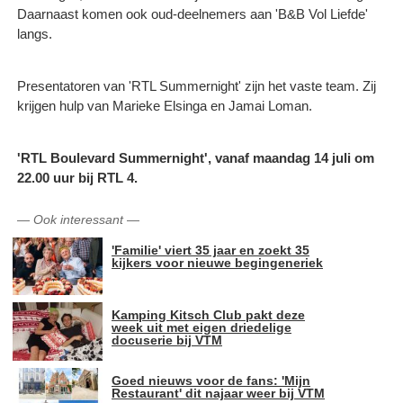
Daarnaast komen ook oud-deelnemers aan 'B&B Vol Liefde'
langs.
Presentatoren van 'RTL Summernight' zijn het vaste team. Zij
krijgen hulp van Marieke Elsinga en Jamai Loman.
'RTL Boulevard Summernight', vanaf maandag 14 juli om
22.00 uur bij RTL 4.
—
Ook interessant
—
'Familie' viert 35 jaar en zoekt 35
kijkers voor nieuwe begingeneriek
Kamping Kitsch Club pakt deze
week uit met eigen driedelige
docuserie bij VTM
Goed nieuws voor de fans: 'Mijn
Restaurant' dit najaar weer bij VTM