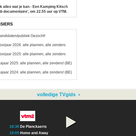
k alles wat je kan - Een Kamping Kitsch
b documentaire', om 22.55 uur op VTM.
SIERS
andidaten/publiek Gezocht!
oorjaar 2026: alle plannen, alle zenders
oorjaar 2025: alle plannen, alle zenders
ajaar 2025: alle plannen, alle zenders! (BE)
ajaar 2024: alle plannen, alle zenders! (BE)
volledige TVgids
18:30
De Planckaerts
18:45
Community
18:45
Motorway 
19:05
Home and Away
19:10
The Simpsons
Catching B