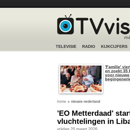
TELEVISIE
RADIO
KIJKCIJFERS
'Familie' vier
en zoekt 35 
voor nieuwe
begingeneri
home
nieuws nederland
'EO Metterdaad' sta
vluchtelingen in Li
vrijdag 20 maart 2026