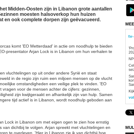
 het Midden-Oosten zijn in Libanon grote aantallen
Gezinnen moesten halsoverkop hun huizen
aat en ook complete dorpen zijn geëvacueerd.
MEE
tv
orcas komt 'EO Metterdaad' in actie om noodhulp te bieden
'Pr
 EO-presentator Arjan Lock is in Libanon om hun verhalen te
202
NPO
Ce
sei
len vluchtelingen op uit onder andere Syrië en staat
Sam
weld in de regio zijn ruim een miljoen mensen op de vlucht
kon
eilijke omstandigheden een veilige plek te vinden. 'EO
Sa
t vragen voor de mensen achter de cijfers: gezinnen,
Kij
igheid zijn kwijtgeraakt en afhankelijk zijn van hulp. Samen
vol
angere tijd actief is in Libanon, wordt noodhulp geboden aan
jan Lock in Libanon om met eigen ogen te zien hoe ernstig
MUL
 van dichtbij te volgen. Arjan spreekt met vluchtelingen en
en te overleven. 'Hier in Libanon zie ik van dichtbij hoe