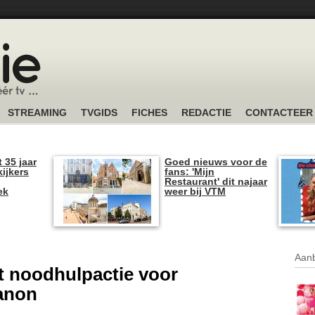
STREAMING
TVGIDS
FICHES
REDACTIE
CONTACTEER
t 35 jaar
Goed nieuws voor de
kijkers
fans: 'Mijn
Restaurant' dit najaar
ek
weer bij VTM
Aanb
rt noodhulpactie voor
banon