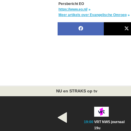
Persbericht EO
https://www.eo.nl/
Meer artikels over Evangelische Omroep
NU en STRAKS op tv
19:00
VRT NWS journaal
19u