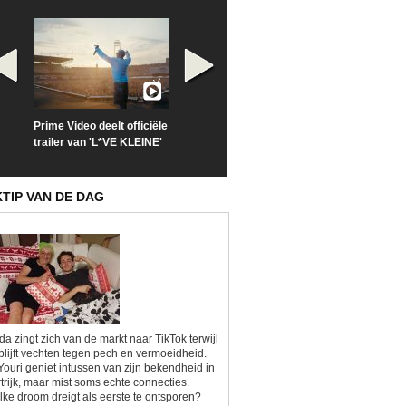
Prime Video deelt officiële
Check nu de officiële
Neem samen m
trailer van 'L*VE KLEINE'
trailer van 'The Last
een kijkje op '
Sunrise'
Kitsch'
KTIP VAN DE DAG
da zingt zich van de markt naar TikTok terwijl
blijft vechten tegen pech en vermoeidheid.
Youri geniet intussen van zijn bekendheid in
trijk, maar mist soms echte connecties.
ke droom dreigt als eerste te ontsporen?