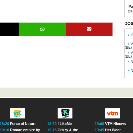
'Pa
Clu
DOS
K
V
(BE)
V
(BE)
N
N
18:20
Force of Nature
18:50
#LikeMe
19:00
VTM Nieuws
19:10
Roman empire by
19:15
Grizzy & the
19:45
Het Weer