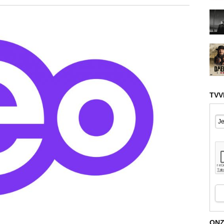
TVV
ONZ