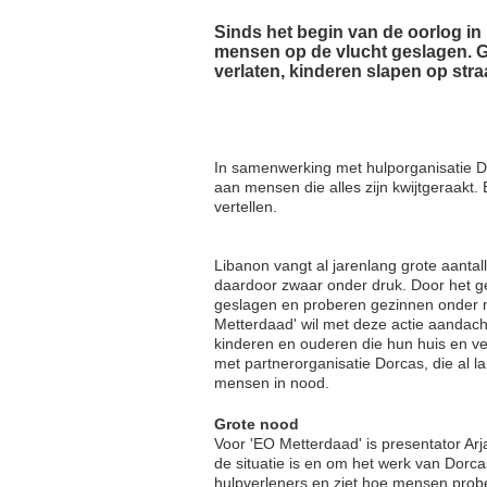
Sinds het begin van de oorlog in
mensen op de vlucht geslagen. 
verlaten, kinderen slapen op str
In samenwerking met hulporganisatie D
aan mensen die alles zijn kwijtgeraakt.
vertellen.
Libanon vangt al jarenlang grote aantal
daardoor zwaar onder druk. Door het ge
geslagen en proberen gezinnen onder mo
Metterdaad' wil met deze actie aandach
kinderen en ouderen die hun huis en veil
met partnerorganisatie Dorcas, die al l
mensen in nood.
Grote nood
Voor 'EO Metterdaad' is presentator Ar
de situatie is en om het werk van Dorcas
hulpverleners en ziet hoe mensen prober