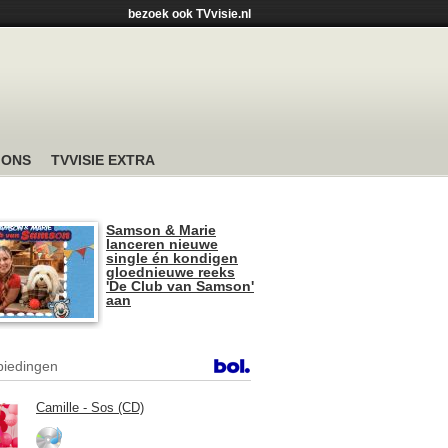
bezoek ook TVvisie.nl
 ONS
TVVISIE EXTRA
Samson & Marie
lanceren nieuwe
single én kondigen
gloednieuwe reeks
'De Club van Samson'
aan
iedingen
Camille - Sos (CD)