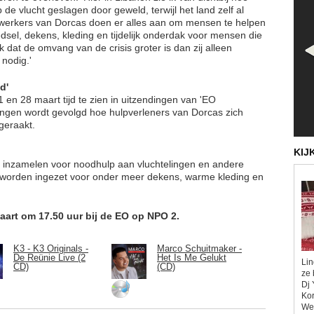
de vlucht geslagen door geweld, terwijl het land zelf al
werkers van Dorcas doen er alles aan om mensen te helpen
dsel, dekens, kleding en tijdelijk onderdak voor mensen die
lijk dat de omvang van de crisis groter is dan zij alleen
nodig.'
d'
1 en 28 maart tijd te zien in uitzendingen van 'EO
ingen wordt gevolgd hoe hulpverleners van Dorcas zich
tgeraakt.
KIJ
d inzamelen voor noodhulp aan vluchtelingen en andere
 worden ingezet voor onder meer dekens, warme kleding en
aart om 17.50 uur bij de EO op NPO 2.
K3 - K3 Originals -
Marco Schuitmaker -
De Reünie Live (2
Het Is Me Gelukt
Lin
CD)
(CD)
ze 
Dj 
Kor
Wel