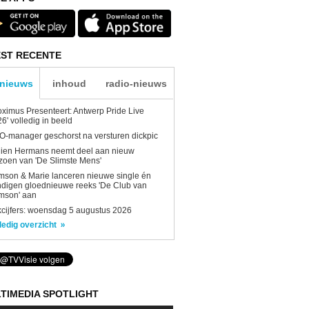
ST RECENTE
-nieuws
inhoud
radio-nieuws
oximus Presenteert: Antwerp Pride Live
6' volledig in beeld
-manager geschorst na versturen dickpic
lien Hermans neemt deel aan nieuw
zoen van 'De Slimste Mens'
son & Marie lanceren nieuwe single én
digen gloednieuwe reeks 'De Club van
mson' aan
kcijfers: woensdag 5 augustus 2026
ledig overzicht
TIMEDIA SPOTLIGHT