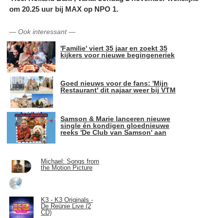
om 20.25 uur bij MAX op NPO 1.
—
Ook interessant
—
'Familie' viert 35 jaar en zoekt 35
kijkers voor nieuwe begingeneriek
Goed nieuws voor de fans: 'Mijn
Restaurant' dit najaar weer bij VTM
Samson & Marie lanceren nieuwe
single én kondigen gloednieuwe
reeks 'De Club van Samson' aan
Michael: Songs from
the Motion Picture
K3 - K3 Originals -
De Reünie Live (2
CD)