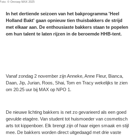
Foto: © Omroep MAX 2025
In het dertiende seizoen van het bakprogramma 'Heel
Holland Bakt' gaan opnieuw tien thuisbakkers de strijd
met elkaar aan. De enthousiaste bakkers staan te popelen
om hun talent te laten rijzen in de beroemde HHB-tent.
Vanaf zondag 2 november zijn Anneke, Anne Fleur, Bianca,
Daan, Jip, Jurian, Roos, Shai, Tom en Tracy wekelijks te zien
om 20.25 uur bij MAX op NPO 1.
De nieuwe lichting bakkers is net zo gevarieerd als een goed
gevulde etagère. Van student tot huismoeder van cosmetisch
arts tot kippenboer. Elk brengt zijn of haar eigen smaak en stijl
mee. De bakkers worden direct uitgedaagd met drie vaste