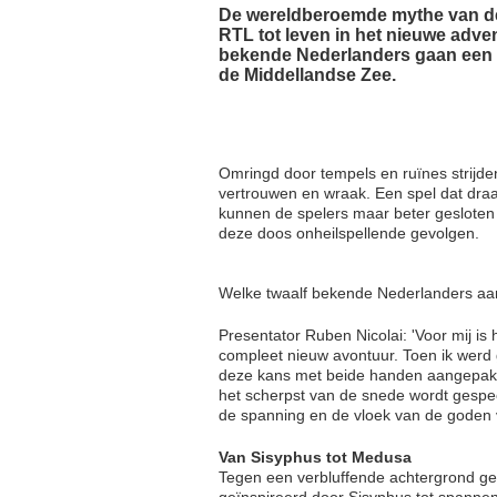
De wereldberoemde mythe van d
RTL tot leven in het nieuwe adve
bekende Nederlanders gaan een
de Middellandse Zee.
Omringd door tempels en ruïnes strijden
vertrouwen en wraak. Een spel dat dra
kunnen de spelers maar beter gesloten 
deze doos onheilspellende gevolgen.
Welke twaalf bekende Nederlanders aa
Presentator Ruben Nicolai: 'Voor mij i
compleet nieuw avontuur. Toen ik werd 
deze kans met beide handen aangepakt.
het scherpst van de snede wordt gespe
de spanning en de vloek van de goden 
Van Sisyphus tot Medusa
Tegen een verbluffende achtergrond ge
geïnspireerd door Sisyphus tot spanne