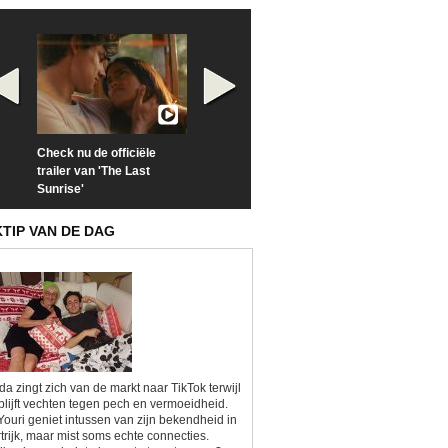
Check nu de officiële
Neem samen met VTM
Goedele Lieken
trailer van 'The Last
een kijkje op 'Kamping
taboes in inter
Sunrise'
Kitsch'
'A-typisch'
KTIP VAN DE DAG
da zingt zich van de markt naar TikTok terwijl
blijft vechten tegen pech en vermoeidheid.
Youri geniet intussen van zijn bekendheid in
trijk, maar mist soms echte connecties.