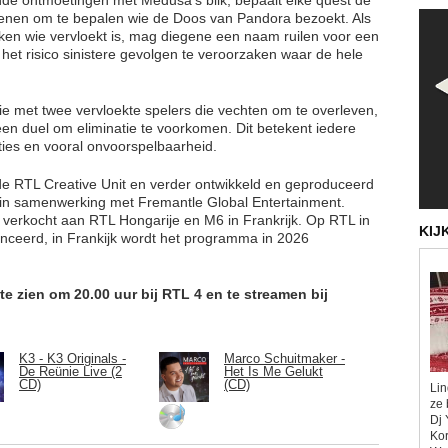
dienen om te bepalen wie de Doos van Pandora bezoekt. Als
ken wie vervloekt is, mag diegene een naam ruilen voor een
het risico sinistere gevolgen te veroorzaken waar de hele
atie met twee vervloekte spelers die vechten om te overleven,
een duel om eliminatie te voorkomen. Dit betekent iedere
ies en vooral onvoorspelbaarheid.
 de RTL Creative Unit en verder ontwikkeld en geproduceerd
 in samenwerking met Fremantle Global Entertainment.
verkocht aan RTL Hongarije en M6 in Frankrijk. Op RTL in
KIJ
lanceerd, in Frankijk wordt het programma in 2026
 te zien om 20.00 uur bij RTL 4 en te streamen bij
K3 - K3 Originals -
Marco Schuitmaker -
De Reünie Live (2
Het Is Me Gelukt
CD)
(CD)
Lin
ze 
Dj 
Kor