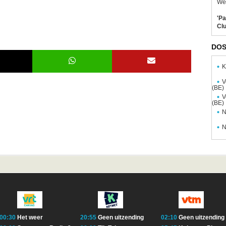
Wel
'Pa
Clu
DOS
K
V
(BE)
V
(BE)
N
N
00:30
Het weer
20:55
Geen uitzending
02:10
Geen uitzending