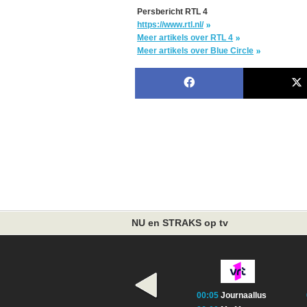
Persbericht RTL 4
https://www.rtl.nl/
Meer artikels over RTL 4
Meer artikels over Blue Circle
NU en STRAKS op tv
00:05
Journaallus