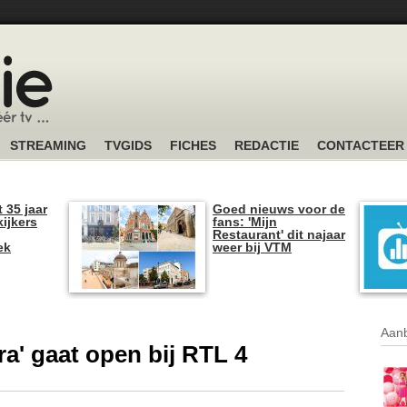
STREAMING
TVGIDS
FICHES
REDACTIE
CONTACTEER
t 35 jaar
Goed nieuws voor de
kijkers
fans: 'Mijn
Restaurant' dit najaar
ek
weer bij VTM
Aanb
a' gaat open bij RTL 4