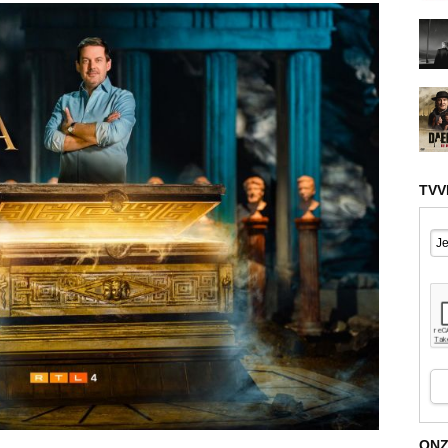
TVV
ONZ