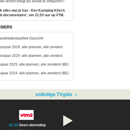
ke droom dreigt als eerste te ontsporen?
k alles wat je kan - Een Kamping Kitsch
b documentaire', om 22.55 uur op VTM.
SIERS
andidaten/publiek Gezocht!
oorjaar 2026: alle plannen, alle zenders
oorjaar 2025: alle plannen, alle zenders
ajaar 2025: alle plannen, alle zenders! (BE)
ajaar 2024: alle plannen, alle zenders! (BE)
volledige TVgids
02:25
Geen uitzending
01:10
Geen uitzending
01:50
Geen uitze