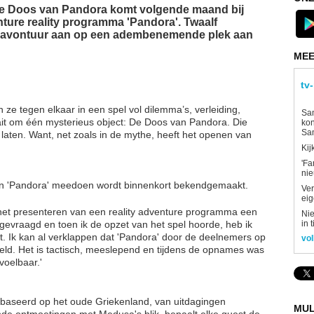
e Doos van Pandora komt volgende maand bij
nture reality programma 'Pandora'. Twaalf
 avontuur aan op een adembenemende plek aan
MEE
tv
 ze tegen elkaar in een spel vol dilemma’s, verleiding,
Sam
ait om één mysterieus object: De Doos van Pandora. Die
kon
Sa
laten. Want, net zoals in de mythe, heeft het openen van
Kij
'Fa
ni
n 'Pandora' meedoen wordt binnenkort bekendgemaakt.
Ver
eig
s het presenteren van een reality adventure programma een
Nie
in 
gevraagd en toen ik de opzet van het spel hoorde, heb ik
 Ik kan al verklappen dat 'Pandora' door de deelnemers op
vol
eld. Het is tactisch, meeslepend en tijdens de opnames was
voelbaar.'
baseerd op het oude Griekenland, van uitdagingen
MUL
nde ontmoetingen met Medusa's blik, bepaalt elke quest de