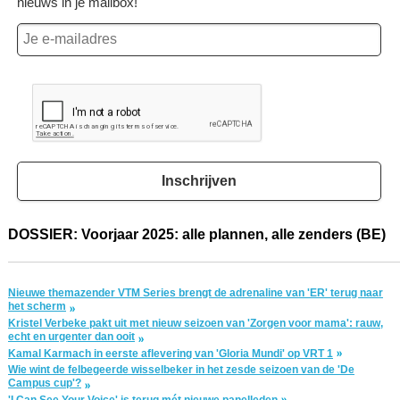
nieuws in je mailbox!
Inschrijven
DOSSIER: Voorjaar 2025: alle plannen, alle zenders (BE)
Nieuwe themazender VTM Series brengt de adrenaline van 'ER' terug naar
het scherm
Kristel Verbeke pakt uit met nieuw seizoen van 'Zorgen voor mama': rauw,
echt en urgenter dan ooit
Kamal Karmach in eerste aflevering van 'Gloria Mundi' op VRT 1
Wie wint de felbegeerde wisselbeker in het zesde seizoen van de 'De
Campus cup'?