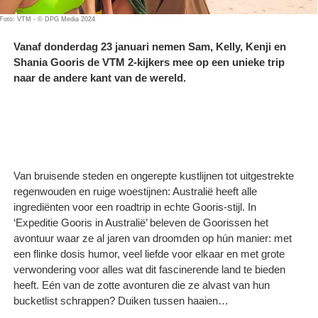
Foto: VTM - © DPG Media 2024
Vanaf donderdag 23 januari nemen Sam, Kelly, Kenji en
Shania Gooris de VTM 2-kijkers mee op een unieke trip
naar de andere kant van de wereld.
Van bruisende steden en ongerepte kustlijnen tot uitgestrekte
regenwouden en ruige woestijnen: Australië heeft alle
ingrediënten voor een roadtrip in echte Gooris-stijl. In
‘Expeditie Gooris in Australië’ beleven de Goorissen het
avontuur waar ze al jaren van droomden op hún manier: met
een flinke dosis humor, veel liefde voor elkaar en met grote
verwondering voor alles wat dit fascinerende land te bieden
heeft. Eén van de zotte avonturen die ze alvast van hun
bucketlist schrappen? Duiken tussen haaien…