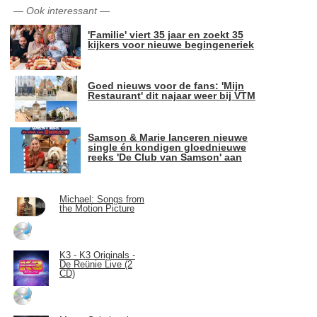
—
Ook interessant
—
'Familie' viert 35 jaar en zoekt 35
kijkers voor nieuwe begingeneriek
Goed nieuws voor de fans: 'Mijn
Restaurant' dit najaar weer bij VTM
Samson & Marie lanceren nieuwe
single én kondigen gloednieuwe
reeks 'De Club van Samson' aan
Michael: Songs from
the Motion Picture
K3 - K3 Originals -
De Reünie Live (2
CD)