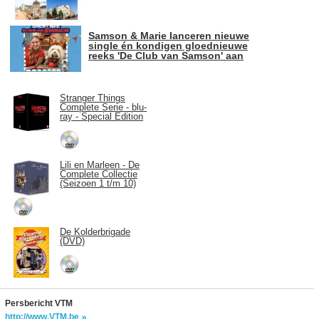
Samson & Marie lanceren nieuwe
single én kondigen gloednieuwe
reeks 'De Club van Samson' aan
Stranger Things
Complete Serie - blu-
ray - Special Edition
Lili en Marleen - De
Complete Collectie
(Seizoen 1 t/m 10)
De Kolderbrigade
(DVD)
Persbericht VTM
http://www.VTM.be