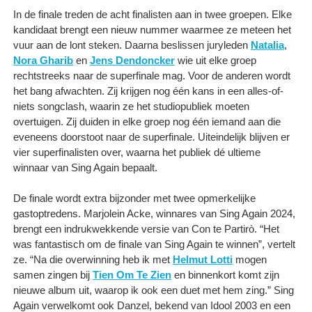
In de finale treden de acht finalisten aan in twee groepen. Elke
kandidaat brengt een nieuw nummer waarmee ze meteen het
vuur aan de lont steken. Daarna beslissen juryleden
Natalia
,
Nora Gharib
en
Jens Dendoncker
wie uit elke groep
rechtstreeks naar de superfinale mag. Voor de anderen wordt
het bang afwachten. Zij krijgen nog één kans in een alles-of-
niets songclash, waarin ze het studiopubliek moeten
overtuigen. Zij duiden in elke groep nog één iemand aan die
eveneens doorstoot naar de superfinale. Uiteindelijk blijven er
vier superfinalisten over, waarna het publiek dé ultieme
winnaar van Sing Again bepaalt.
De finale wordt extra bijzonder met twee opmerkelijke
gastoptredens. Marjolein Acke, winnares van Sing Again 2024,
brengt een indrukwekkende versie van Con te Partirò. “Het
was fantastisch om de finale van Sing Again te winnen”, vertelt
ze. “Na die overwinning heb ik met
Helmut Lotti
mogen
samen zingen bij
Tien Om Te Zien
en binnenkort komt zijn
nieuwe album uit, waarop ik ook een duet met hem zing.” Sing
Again verwelkomt ook Danzel, bekend van Idool 2003 en een