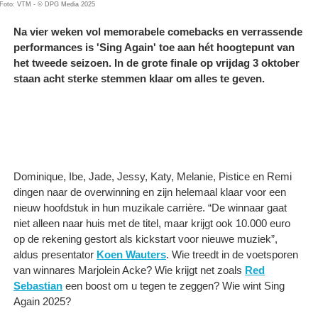
Foto: VTM - © DPG Media 2025
Na vier weken vol memorabele comebacks en verrassende
performances is 'Sing Again' toe aan hét hoogtepunt van
het tweede seizoen. In de grote finale op vrijdag 3 oktober
staan acht sterke stemmen klaar om alles te geven.
Dominique, Ibe, Jade, Jessy, Katy, Melanie, Pistice en Remi
dingen naar de overwinning en zijn helemaal klaar voor een
nieuw hoofdstuk in hun muzikale carrière. “De winnaar gaat
niet alleen naar huis met de titel, maar krijgt ook 10.000 euro
op de rekening gestort als kickstart voor nieuwe muziek”,
aldus presentator
Koen Wauters
. Wie treedt in de voetsporen
van winnares Marjolein Acke? Wie krijgt net zoals
Red
Sebastian
een boost om u tegen te zeggen? Wie wint Sing
Again 2025?