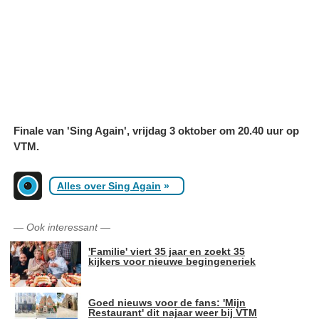
Finale van 'Sing Again', vrijdag 3 oktober om 20.40 uur op
VTM.
Alles over Sing Again
»
—
Ook interessant
—
'Familie' viert 35 jaar en zoekt 35
kijkers voor nieuwe begingeneriek
Goed nieuws voor de fans: 'Mijn
Restaurant' dit najaar weer bij VTM