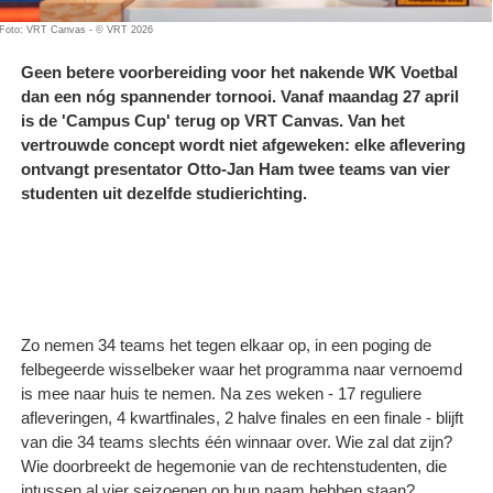
Foto: VRT Canvas - © VRT 2026
Geen betere voorbereiding voor het nakende WK Voetbal
dan een nóg spannender tornooi. Vanaf maandag 27 april
is de 'Campus Cup' terug op VRT Canvas. Van het
vertrouwde concept wordt niet afgeweken: elke aflevering
ontvangt presentator Otto-Jan Ham twee teams van vier
studenten uit dezelfde studierichting.
Zo nemen 34 teams het tegen elkaar op, in een poging de
felbegeerde wisselbeker waar het programma naar vernoemd
is mee naar huis te nemen. Na zes weken - 17 reguliere
afleveringen, 4 kwartfinales, 2 halve finales en een finale - blijft
van die 34 teams slechts één winnaar over. Wie zal dat zijn?
Wie doorbreekt de hegemonie van de rechtenstudenten, die
intussen al vier seizoenen op hun naam hebben staan?