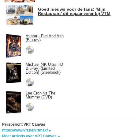
Goed nieuws voor de fans: 'Mijn
Restaurant' dit najaar weer bij VTM
Avatar - Fire And Ash
(Blu-ray)
Michael (4K Ultra HD
Blu-ray) (Limited
Edition) (Steelbook)
Lee Cronin's The
Mummy (DVD)
Persbericht VRT Canvas
https://www.vrt.be/vrtmax/
Meer artikels over VRT Canvas