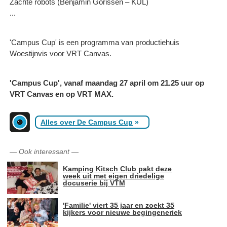
Zachte robots (Benjamin Gorissen – KUL)
...
'Campus Cup' is een programma van productiehuis
Woestijnvis voor VRT Canvas.
'Campus Cup', vanaf maandag 27 april om 21.25 uur op
VRT Canvas en op VRT MAX.
Alles over De Campus Cup
»
—
Ook interessant
—
Kamping Kitsch Club pakt deze
week uit met eigen driedelige
docuserie bij VTM
'Familie' viert 35 jaar en zoekt 35
kijkers voor nieuwe begingeneriek