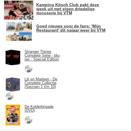
Kamping Kitsch Club pakt deze
week uit met eigen driedelige
docuserie bij VTM
Goed nieuws voor de fans: 'Mijn
Restaurant' dit najaar weer bij VTM
Stranger Things
Complete Serie - blu-
ray - Special Edition
Lili en Marleen - De
Complete Collectie
(Seizoen 1 t/m 10)
De Kolderbrigade
(DVD)