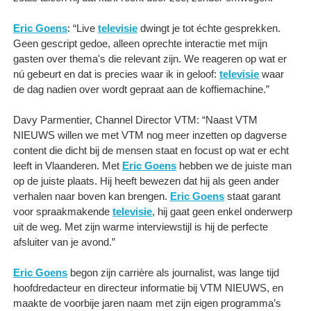
Eric Goens
: “Live
televisie
dwingt je tot échte gesprekken.
Geen gescript gedoe, alleen oprechte interactie met mijn
gasten over thema's die relevant zijn. We reageren op wat er
nú gebeurt en dat is precies waar ik in geloof:
televisie
waar
de dag nadien over wordt gepraat aan de koffiemachine.”
Davy Parmentier, Channel Director VTM: “Naast VTM
NIEUWS willen we met VTM nog meer inzetten op dagverse
content die dicht bij de mensen staat en focust op wat er echt
leeft in Vlaanderen. Met
Eric Goens
hebben we de juiste man
op de juiste plaats. Hij heeft bewezen dat hij als geen ander
verhalen naar boven kan brengen.
Eric Goens
staat garant
voor spraakmakende
televisie
, hij gaat geen enkel onderwerp
uit de weg. Met zijn warme interviewstijl is hij de perfecte
afsluiter van je avond.”
Eric Goens
begon zijn carrière als journalist, was lange tijd
hoofdredacteur en directeur informatie bij VTM NIEUWS, en
maakte de voorbije jaren naam met zijn eigen programma’s