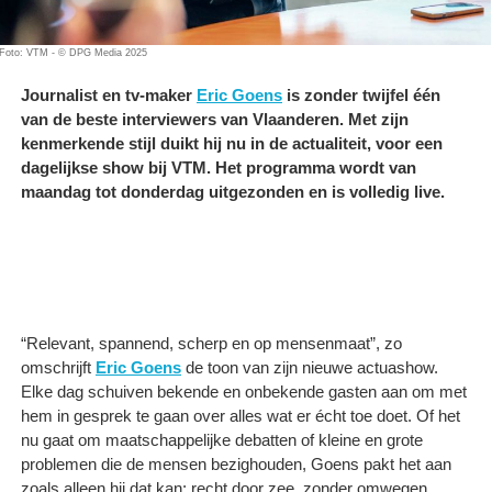
Foto: VTM - © DPG Media 2025
Journalist en tv-maker
Eric Goens
is zonder twijfel één
van de beste interviewers van Vlaanderen. Met zijn
kenmerkende stijl duikt hij nu in de actualiteit, voor een
dagelijkse show bij VTM. Het programma wordt van
maandag tot donderdag uitgezonden en is volledig live.
“Relevant, spannend, scherp en op mensenmaat”, zo
omschrijft
Eric Goens
de toon van zijn nieuwe actuashow.
Elke dag schuiven bekende en onbekende gasten aan om met
hem in gesprek te gaan over alles wat er écht toe doet. Of het
nu gaat om maatschappelijke debatten of kleine en grote
problemen die de mensen bezighouden, Goens pakt het aan
zoals alleen hij dat kan: recht door zee, zonder omwegen.