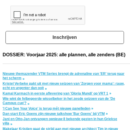
Inschrijven
DOSSIER: Voorjaar 2025: alle plannen, alle zenders (BE)
Nieuwe themazender VTM Series brengt de adrenaline van 'ER' terug naar
het scherm
Kristel Verbeke pakt uit met nieuw seizoen van 'Zorgen voor mama': rauw,
echt en urgenter dan ooit
Kamal Karmach in eerste aflevering van 'Gloria Mundi' op VRT 1
Wie wint de felbegeerde wisselbeker in het zesde seizoen van de 'De
Campus cup'?
'I Can See Your Voice' is terug mét nieuwe panelleden
Dan start Eric Goens zijn nieuwe talkshow 'Bar Goens' bij VTM
Jani en Otto-Jan ontvangen opnieuw 8 bekende gasten in hun Griekse
villa
Makelaar Kristien gaat de strijd aan met nieuwe architect Tim in nieuw