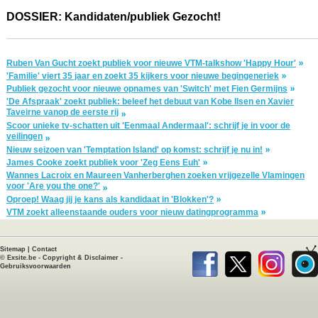
DOSSIER: Kandidaten/publiek Gezocht!
Ruben Van Gucht zoekt publiek voor nieuwe VTM-talkshow 'Happy Hour'
'Familie' viert 35 jaar en zoekt 35 kijkers voor nieuwe begingeneriek
Publiek gezocht voor nieuwe opnames van 'Switch' met Fien Germijns
'De Afspraak' zoekt publiek: beleef het debuut van Kobe Ilsen en Xavier
Taveirne vanop de eerste rij
Scoor unieke tv-schatten uit 'Eenmaal Andermaal': schrijf je in voor de
veilingen
Nieuw seizoen van 'Temptation Island' op komst: schrijf je nu in!
James Cooke zoekt publiek voor 'Zeg Eens Euh'
Wannes Lacroix en Maureen Vanherberghen zoeken vrijgezelle Vlamingen
voor 'Are you the one?'
Oproep! Waag jij je kans als kandidaat in 'Blokken'?
VTM zoekt alleenstaande ouders voor nieuw datingprogramma
Sitemap
|
Contact
©
Exsite.be
-
Copyright & Disclaimer
-
Gebruiksvoorwaarden