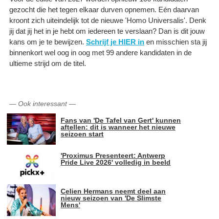
gezocht die het tegen elkaar durven opnemen. Eén daarvan
kroont zich uiteindelijk tot de nieuwe 'Homo Universalis'. Denk
jij dat jij het in je hebt om iedereen te verslaan? Dan is dit jouw
kans om je te bewijzen.
Schrijf je HIER in
en misschien sta jij
binnenkort wel oog in oog met 99 andere kandidaten in de
ultieme strijd om de titel.
—
Ook interessant
—
Fans van 'De Tafel van Gert' kunnen
aftellen: dit is wanneer het nieuwe
seizoen start
'Proximus Presenteert: Antwerp
Pride Live 2026' volledig in beeld
Celien Hermans neemt deel aan
nieuw seizoen van 'De Slimste
Mens'