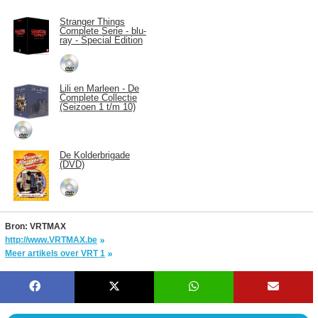
Stranger Things
Complete Serie - blu-
ray - Special Edition
Lili en Marleen - De
Complete Collectie
(Seizoen 1 t/m 10)
De Kolderbrigade
(DVD)
Bron: VRTMAX
http://www.VRTMAX.be
Meer artikels over VRT 1