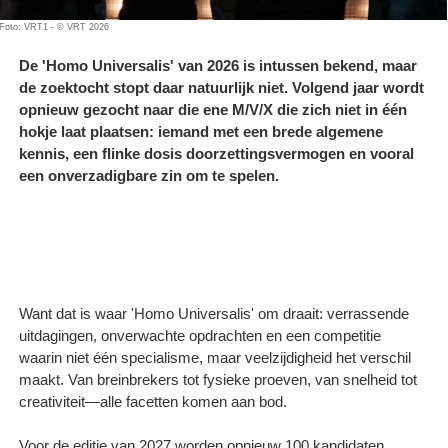
Foto: VRT1 - © VRT 2026
De 'Homo Universalis' van 2026 is intussen bekend, maar
de zoektocht stopt daar natuurlijk niet. Volgend jaar wordt
opnieuw gezocht naar die ene M/V/X die zich niet in één
hokje laat plaatsen: iemand met een brede algemene
kennis, een flinke dosis doorzettingsvermogen en vooral
een onverzadigbare zin om te spelen.
Want dat is waar 'Homo Universalis' om draait: verrassende
uitdagingen, onverwachte opdrachten en een competitie
waarin niet één specialisme, maar veelzijdigheid het verschil
maakt. Van breinbrekers tot fysieke proeven, van snelheid tot
creativiteit—alle facetten komen aan bod.
Voor de editie van 2027 worden opnieuw 100 kandidaten