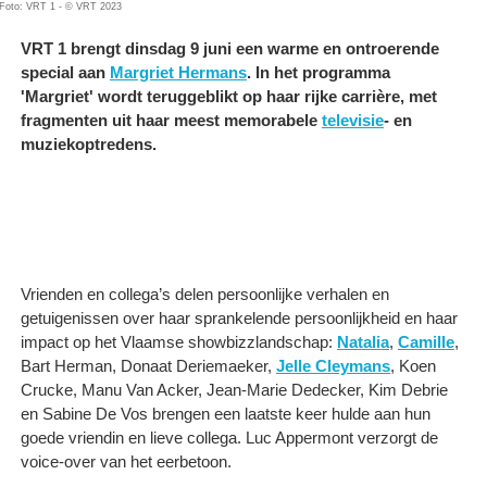
Foto: VRT 1 - © VRT 2023
VRT 1 brengt dinsdag 9 juni een warme en ontroerende
special aan
Margriet Hermans
. In het programma
'Margriet' wordt teruggeblikt op haar rijke carrière, met
fragmenten uit haar meest memorabele
televisie
- en
muziekoptredens.
Vrienden en collega’s delen persoonlijke verhalen en
getuigenissen over haar sprankelende persoonlijkheid en haar
impact op het Vlaamse showbizzlandschap:
Natalia
,
Camille
,
Bart Herman, Donaat Deriemaeker,
Jelle Cleymans
, Koen
Crucke, Manu Van Acker, Jean-Marie Dedecker, Kim Debrie
en Sabine De Vos brengen een laatste keer hulde aan hun
goede vriendin en lieve collega. Luc Appermont verzorgt de
voice-over van het eerbetoon.