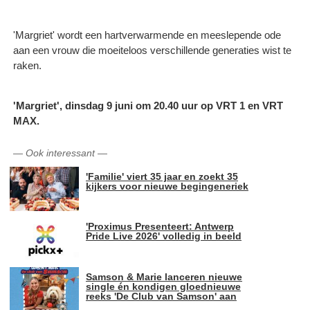
'Margriet' wordt een hartverwarmende en meeslepende ode
aan een vrouw die moeiteloos verschillende generaties wist te
raken.
'Margriet', dinsdag 9 juni om 20.40 uur op VRT 1 en VRT
MAX.
—
Ook interessant
—
'Familie' viert 35 jaar en zoekt 35
kijkers voor nieuwe begingeneriek
'Proximus Presenteert: Antwerp
Pride Live 2026' volledig in beeld
Samson & Marie lanceren nieuwe
single én kondigen gloednieuwe
reeks 'De Club van Samson' aan