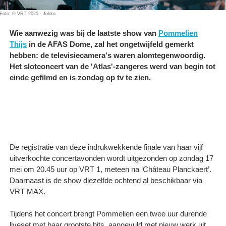
Foto: © VRT 2025 - Jokko
Wie aanwezig was bij de laatste show van
Pommelien
Thijs
in de AFAS Dome, zal het ongetwijfeld gemerkt
hebben: de televisiecamera's waren alomtegenwoordig.
Het slotconcert van de 'Atlas'-zangeres werd van begin tot
einde gefilmd en is zondag op tv te zien.
De registratie van deze indrukwekkende finale van haar vijf
uitverkochte concertavonden wordt uitgezonden op zondag 17
mei om 20.45 uur op VRT 1, meteen na ‘Château Planckaert’.
Daarnaast is de show diezelfde ochtend al beschikbaar via
VRT MAX.
Tijdens het concert brengt Pommelien een twee uur durende
liveset met haar grootste hits, aangevuld met nieuw werk uit