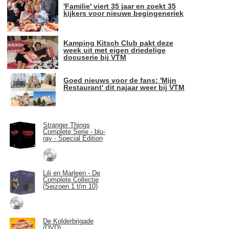
'Familie' viert 35 jaar en zoekt 35
kijkers voor nieuwe begingeneriek
Kamping Kitsch Club pakt deze
week uit met eigen driedelige
docuserie bij VTM
Goed nieuws voor de fans: 'Mijn
Restaurant' dit najaar weer bij VTM
Stranger Things
Complete Serie - blu-
ray - Special Edition
Lili en Marleen - De
Complete Collectie
(Seizoen 1 t/m 10)
De Kolderbrigade
(DVD)