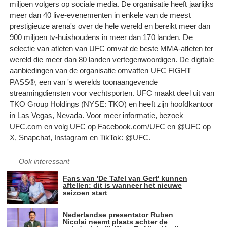
miljoen volgers op sociale media. De organisatie heeft jaarlijks
meer dan 40 live-evenementen in enkele van de meest
prestigieuze arena's over de hele wereld en bereikt meer dan
900 miljoen tv-huishoudens in meer dan 170 landen. De
selectie van atleten van UFC omvat de beste MMA-atleten ter
wereld die meer dan 80 landen vertegenwoordigen. De digitale
aanbiedingen van de organisatie omvatten UFC FIGHT
PASS®, een van 's werelds toonaangevende
streamingdiensten voor vechtsporten. UFC maakt deel uit van
TKO Group Holdings (NYSE: TKO) en heeft zijn hoofdkantoor
in Las Vegas, Nevada. Voor meer informatie, bezoek
UFC.com en volg UFC op Facebook.com/UFC en @UFC op
X, Snapchat, Instagram en TikTok: @UFC.
—
Ook interessant
—
Fans van 'De Tafel van Gert' kunnen
aftellen: dit is wanneer het nieuwe
seizoen start
Nederlandse presentator Ruben
Nicolai neemt plaats achter de