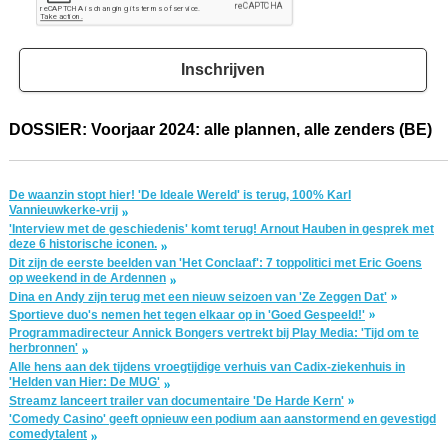
Inschrijven
DOSSIER: Voorjaar 2024: alle plannen, alle zenders (BE)
De waanzin stopt hier! 'De Ideale Wereld' is terug, 100% Karl
Vannieuwkerke-vrij
'Interview met de geschiedenis' komt terug! Arnout Hauben in gesprek met
deze 6 historische iconen.
Dit zijn de eerste beelden van 'Het Conclaaf': 7 toppolitici met Eric Goens
op weekend in de Ardennen
Dina en Andy zijn terug met een nieuw seizoen van 'Ze Zeggen Dat'
Sportieve duo's nemen het tegen elkaar op in 'Goed Gespeeld!'
Programmadirecteur Annick Bongers vertrekt bij Play Media: 'Tijd om te
herbronnen'
Alle hens aan dek tijdens vroegtijdige verhuis van Cadix-ziekenhuis in
'Helden van Hier: De MUG'
Streamz lanceert trailer van documentaire 'De Harde Kern'
'Comedy Casino' geeft opnieuw een podium aan aanstormend en gevestigd
comedytalent