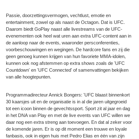
Passie, doorzettingsvermogen, vechtlust, emotie en
entertainment, zowel op als naast de Octagon. Dat is UFC.
Daarom biedt GoPlay naast alle livestreams van de UFC-
evenementen ook heel wat uren aan extra UFC-content aan in
de aanloop naar de events, waaronder persconferenties,
voorbeschouwingen en wegingen. De hardcore fans en zij die
geen genoeg kunnen krijgen van hun favoriete MMA-idolen,
kunnen ook nog afstemmen op extra shows zoals de 'UFC
Countdown' en 'UFC Connected' of samenvattingen bekijken
van alle hoogtepunten.
Programmadirecteur Annick Bongers: 'UFC blaast binnenkort
30 kaarsjes uit en de organisatie is in al die jaren uitgegroeid
tot een icoon binnen de gevechtssport. Sport zit al jaar en dag
in het DNA van Play en met de live events van UFC willen we
daar nog een extra streng aan toevoegen. En dat al zeker voor
de komende jaren. Er is op dit moment een trouwe en loyale
fanbasis, ook in eigen huis met Pedro Elias en één van zijn