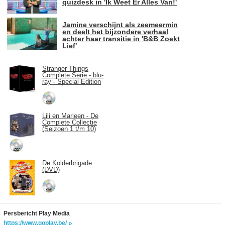
quizdesk in 'Ik Weet Er Alles Van!'
Jamine verschijnt als zeemeermin
en deelt het bijzondere verhaal
achter haar transitie in 'B&B Zoekt
Lief'
Stranger Things
Complete Serie - blu-
ray - Special Edition
Lili en Marleen - De
Complete Collectie
(Seizoen 1 t/m 10)
De Kolderbrigade
(DVD)
Persbericht Play Media
https://www.goplay.be/