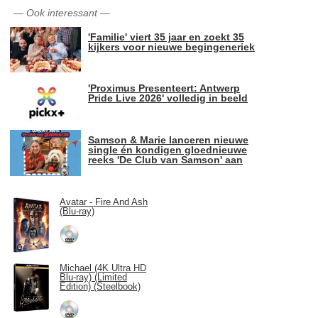
—
Ook interessant
—
'Familie' viert 35 jaar en zoekt 35
kijkers voor nieuwe begingeneriek
'Proximus Presenteert: Antwerp
Pride Live 2026' volledig in beeld
Samson & Marie lanceren nieuwe
single én kondigen gloednieuwe
reeks 'De Club van Samson' aan
Avatar - Fire And Ash
(Blu-ray)
Michael (4K Ultra HD
Blu-ray) (Limited
Edition) (Steelbook)