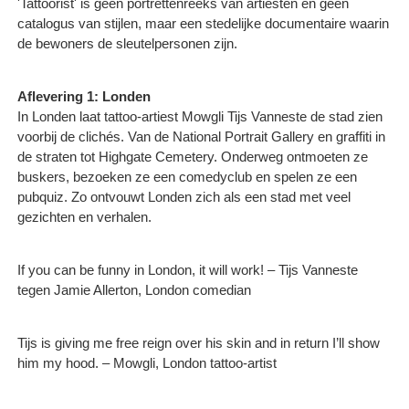
'Tattoorist' is geen portrettenreeks van artiesten en geen
catalogus van stijlen, maar een stedelijke documentaire waarin
de bewoners de sleutelpersonen zijn.
Aflevering 1: Londen
In Londen laat tattoo-artiest Mowgli Tijs Vanneste de stad zien
voorbij de clichés. Van de National Portrait Gallery en graffiti in
de straten tot Highgate Cemetery. Onderweg ontmoeten ze
buskers, bezoeken ze een comedyclub en spelen ze een
pubquiz. Zo ontvouwt Londen zich als een stad met veel
gezichten en verhalen.
If you can be funny in London, it will work! – Tijs Vanneste
tegen Jamie Allerton, London comedian
Tijs is giving me free reign over his skin and in return I’ll show
him my hood. – Mowgli, London tattoo-artist