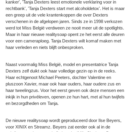
kanker', 'Tanja Dexters leest emotionele verklaring voor in
rechtbank', 'Tanja Dexters start met alcoholdetox'. Het is maar
een greep uit de vele krantenkoppen die over Dexters
verschenen in de afgelopen jaren. Sinds ze in 1998 verkozen
werd tot Miss België verdween ze nooit meer uit de spotlights.
Maar in haar nieuwe realitysoap opent ze het eerst alle deuren
voor een cameraploeg. Tanja Dexters wilt komaf maken met
haar verleden en niets blijft onbesproken.
Naast voormalig Miss België, model en presentatrice Tanja
Dexters zelf duikt ook haar volledige gezin op in de reeks.
Haar echtgenoot Michael Peeters, dochter Valentine en
pluszoon Xavier, maar ook haar ouders, haar oudere zus en
haar tweelingzus. Voor het eerst geven ook deze mensen een
inkijk in hun privéleven, openen ze hun hart, met al hun twijfels
en bezorgdheden om Tanja.
De nieuwe realitysoap wordt geproduceerd door Ilse Beyers,
voor XINIX en Streamz. Beyers zat eerder ook al in de