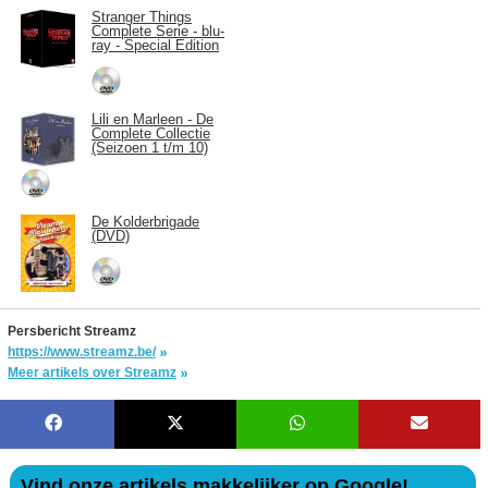
Stranger Things
Complete Serie - blu-
ray - Special Edition
Lili en Marleen - De
Complete Collectie
(Seizoen 1 t/m 10)
De Kolderbrigade
(DVD)
Persbericht Streamz
https://www.streamz.be/
Meer artikels over Streamz
Vind onze artikels makkelijker op Google!