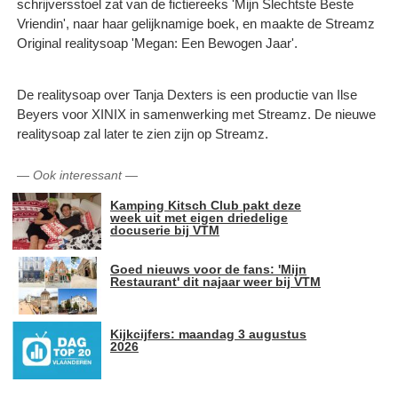
schrijversstoel zat van de fictiereeks 'Mijn Slechtste Beste
Vriendin', naar haar gelijknamige boek, en maakte de Streamz
Original realitysoap 'Megan: Een Bewogen Jaar'.
De realitysoap over Tanja Dexters is een productie van Ilse
Beyers voor XINIX in samenwerking met Streamz. De nieuwe
realitysoap zal later te zien zijn op Streamz.
—
Ook interessant
—
Kamping Kitsch Club pakt deze
week uit met eigen driedelige
docuserie bij VTM
Goed nieuws voor de fans: 'Mijn
Restaurant' dit najaar weer bij VTM
Kijkcijfers: maandag 3 augustus
2026