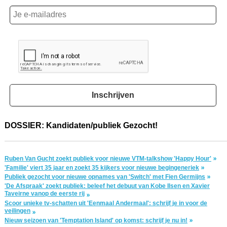
Inschrijven
DOSSIER: Kandidaten/publiek Gezocht!
Ruben Van Gucht zoekt publiek voor nieuwe VTM-talkshow 'Happy Hour'
'Familie' viert 35 jaar en zoekt 35 kijkers voor nieuwe begingeneriek
Publiek gezocht voor nieuwe opnames van 'Switch' met Fien Germijns
'De Afspraak' zoekt publiek: beleef het debuut van Kobe Ilsen en Xavier
Taveirne vanop de eerste rij
Scoor unieke tv-schatten uit 'Eenmaal Andermaal': schrijf je in voor de
veilingen
Nieuw seizoen van 'Temptation Island' op komst: schrijf je nu in!