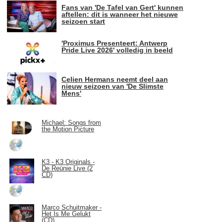
Fans van 'De Tafel van Gert' kunnen
aftellen: dit is wanneer het nieuwe
seizoen start
'Proximus Presenteert: Antwerp
Pride Live 2026' volledig in beeld
Celien Hermans neemt deel aan
nieuw seizoen van 'De Slimste
Mens'
Michael: Songs from
the Motion Picture
K3 - K3 Originals -
De Reünie Live (2
CD)
Marco Schuitmaker -
Het Is Me Gelukt
(CD)