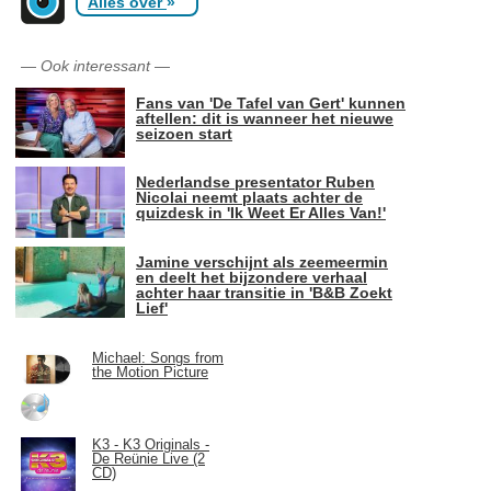
Alles over
»
—
Ook interessant
—
Fans van 'De Tafel van Gert' kunnen
aftellen: dit is wanneer het nieuwe
seizoen start
Nederlandse presentator Ruben
Nicolai neemt plaats achter de
quizdesk in 'Ik Weet Er Alles Van!'
Jamine verschijnt als zeemeermin
en deelt het bijzondere verhaal
achter haar transitie in 'B&B Zoekt
Lief'
Michael: Songs from
the Motion Picture
K3 - K3 Originals -
De Reünie Live (2
CD)