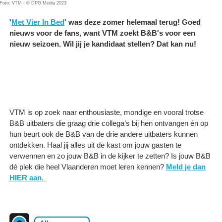
Foto: VTM - © DPG Media 2023
'
Met Vier In Bed
' was deze zomer helemaal terug! Goed
nieuws voor de fans, want VTM zoekt B&B's voor een
nieuw seizoen. Wil jij je kandidaat stellen? Dat kan nu!
VTM is op zoek naar enthousiaste, mondige en vooral trotse
B&B uitbaters die graag drie collega’s bij hen ontvangen én op
hun beurt ook de B&B van de drie andere uitbaters kunnen
ontdekken. Haal jij alles uit de kast om jouw gasten te
verwennen en zo jouw B&B in de kijker te zetten? Is jouw B&B
dé plek die heel Vlaanderen moet leren kennen?
Meld je dan
HIER aan.