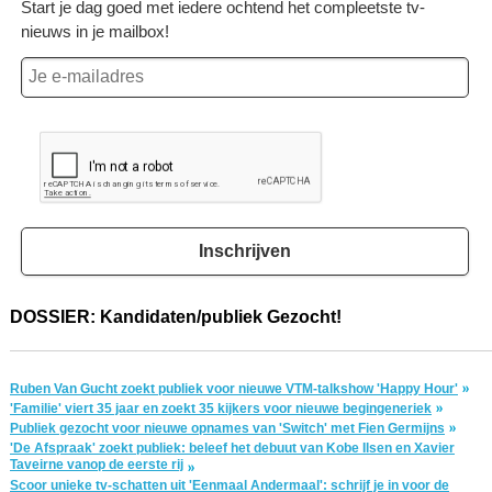
Start je dag goed met iedere ochtend het compleetste tv-
nieuws in je mailbox!
Inschrijven
DOSSIER: Kandidaten/publiek Gezocht!
Ruben Van Gucht zoekt publiek voor nieuwe VTM-talkshow 'Happy Hour'
'Familie' viert 35 jaar en zoekt 35 kijkers voor nieuwe begingeneriek
Publiek gezocht voor nieuwe opnames van 'Switch' met Fien Germijns
'De Afspraak' zoekt publiek: beleef het debuut van Kobe Ilsen en Xavier
Taveirne vanop de eerste rij
Scoor unieke tv-schatten uit 'Eenmaal Andermaal': schrijf je in voor de