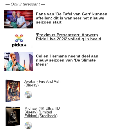
—
Ook interessant
—
Fans van 'De Tafel van Gert' kunnen
aftellen: dit is wanneer het nieuwe
seizoen start
'Proximus Presenteert: Antwerp
Pride Live 2026' volledig in beeld
Celien Hermans neemt deel aan
nieuw seizoen van 'De Slimste
Mens'
Avatar - Fire And Ash
(Blu-ray)
Michael (4K Ultra HD
Blu-ray) (Limited
Edition) (Steelbook)