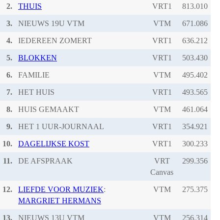
2.
THUIS
VRT1
3.
NIEUWS 19U VTM
VTM
4.
IEDEREEN ZOMERT
VRT1
5.
BLOKKEN
VRT1
6.
FAMILIE
VTM
7.
HET HUIS
VRT1
8.
HUIS GEMAAKT
VTM
9.
HET 1 UUR-JOURNAAL
VRT1
10.
DAGELIJKSE KOST
VRT1
11.
DE AFSPRAAK
VRT
Canvas
12.
LIEFDE VOOR MUZIEK
:
VTM
MARGRIET HERMANS
13.
NIEUWS 13U VTM
VTM