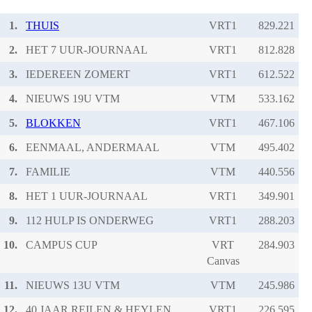
1.
THUIS
VRT1
2.
HET 7 UUR-JOURNAAL
VRT1
3.
IEDEREEN ZOMERT
VRT1
4.
NIEUWS 19U VTM
VTM
5.
BLOKKEN
VRT1
6.
EENMAAL, ANDERMAAL
VTM
7.
FAMILIE
VTM
8.
HET 1 UUR-JOURNAAL
VRT1
9.
112 HULP IS ONDERWEG
VRT1
10.
CAMPUS CUP
VRT
Canvas
11.
NIEUWS 13U VTM
VTM
12.
40 JAAR REILEN & HEYLEN
VRT1