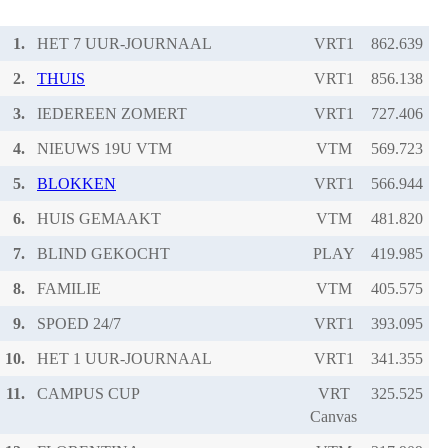
1.
HET 7 UUR-JOURNAAL
VRT1
2.
THUIS
VRT1
3.
IEDEREEN ZOMERT
VRT1
4.
NIEUWS 19U VTM
VTM
5.
BLOKKEN
VRT1
6.
HUIS GEMAAKT
VTM
7.
BLIND GEKOCHT
PLAY
8.
FAMILIE
VTM
9.
SPOED 24/7
VRT1
10.
HET 1 UUR-JOURNAAL
VRT1
11.
CAMPUS CUP
VRT
Canvas