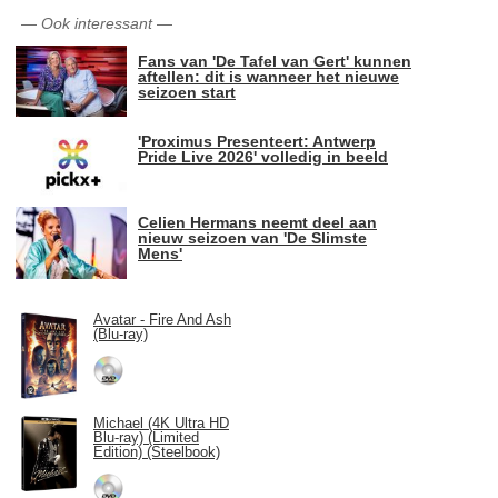
—
Ook interessant
—
Fans van 'De Tafel van Gert' kunnen
aftellen: dit is wanneer het nieuwe
seizoen start
'Proximus Presenteert: Antwerp
Pride Live 2026' volledig in beeld
Celien Hermans neemt deel aan
nieuw seizoen van 'De Slimste
Mens'
Avatar - Fire And Ash
(Blu-ray)
Michael (4K Ultra HD
Blu-ray) (Limited
Edition) (Steelbook)