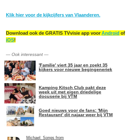
Klik hier voor de kijkcijfers van Vlaanderen.
Download ook de GRATIS TVvisie app voor
Android
of
iOS
!
—
Ook interessant
—
'Familie' viert 35 jaar en zoekt 35
kijkers voor nieuwe begingeneriek
Kamping Kitsch Club pakt deze
week uit met eigen driedelige
docuserie bij VTM
Goed nieuws voor de fans: 'Mijn
Restaurant' dit najaar weer bij VTM
Michael: Songs from